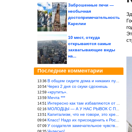
Заброшенные печи —
необычная
Зд
достопримечательность
Го
Карелии
го
Эт
10 мест, откуда
ст
открываются самые
захватывающие виды
на...
Последние комментарии
В общем сидите дома и никаких путешествий А самая грязная в от
13:36
Через 2 дня со скуки сдохнешь
10:54
«крутить».
12:59
Мечта ***
13:59
Интересно как там избавляются от физиологических и прочих отходо
14:51
МОЛОДЦЫ — А У НАС РЫВОК С ПРОРЫВОМ В ТРУБУ
02:16
Капитализм, что не говори, это хреново (((
13:51
Класс! Надо их присоеденить к России!
09:04
У создателя замечательное чувство юмора! ))
07:09
Чудесно!
08:35