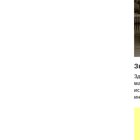
З
Зд
ма
ис
ин