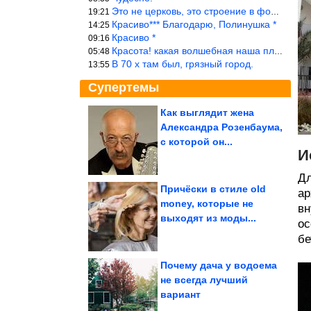
Это не церковь, это строение в форме церкви.
19:21
Красиво*** Благодарю, Полинушка *
14:25
Красиво *
09:16
Красота! какая волшебная наша планета!… еще-бы, мы понимали это…
05:48
В 70 х там был, грязный город.
13:55
Супертемы
Как выглядит жена
Александра Розенбаума,
7 технологий, которые
делают рои военных
с которой он...
беспилотников...
И
Дл
Причёски в стиле old
ар
money, которые не
вн
Когда жизнь кидает
выходят из моды...
такие пасы, что
остаётся только мемить
ос
бе
Почему дача у водоема
не всегда лучший
вариант
Яркие случаи, когда люди отправились в лес и наткнулись...