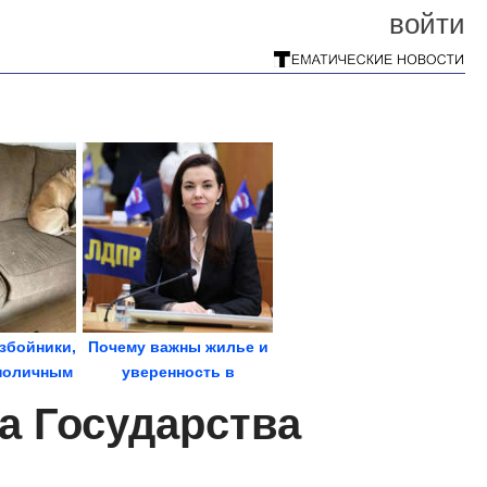
войти
збойники,
Почему важны жилье и
поличным
уверенность в
будущем?
а Государства
Демография...