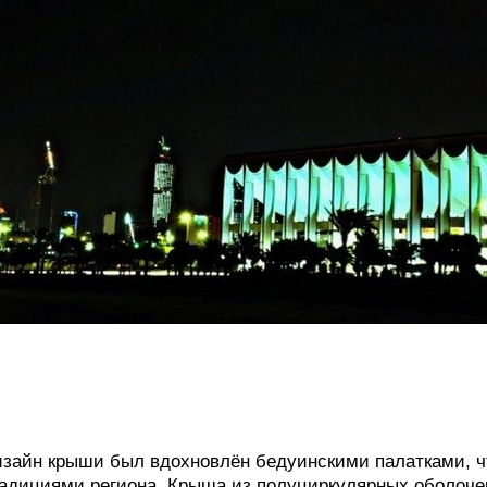
зайн крыши был вдохновлён бедуинскими палатками, чт
адициями региона. Крыша из полуциркулярных оболочек