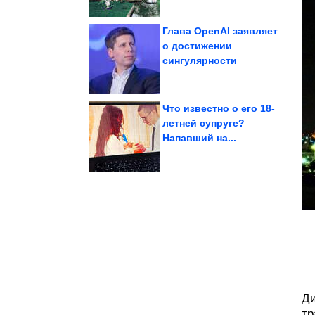
Глава OpenAI заявляет
о достижении
сингулярности
чужих детей
Звёзды, воспитавшие
Что известно о его 18-
летней супруге?
Напавший на...
веселья
Коллекция случайного
Ди
тр