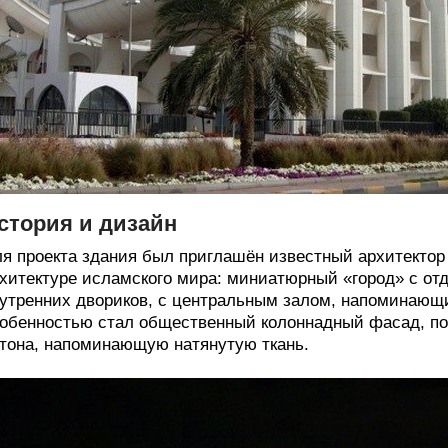
стория и дизайн
я проекта здания был приглашён известный архитектор
хитектуре исламского мира: миниатюрный «город» с от
утренних двориков, с центральным залом, напоминающи
обенностью стал общественный колоннадный фасад, п
тона, напоминающую натянутую ткань.