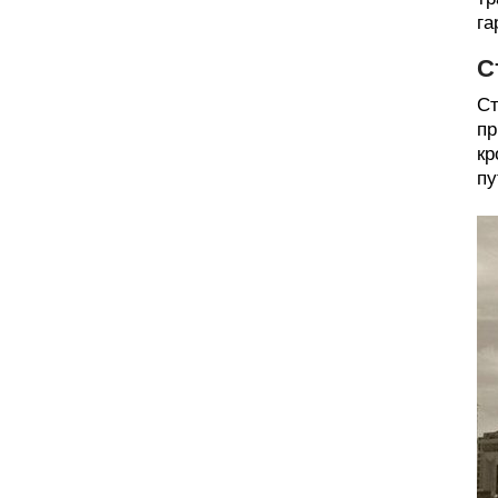
га
С
Ст
пр
кр
пу