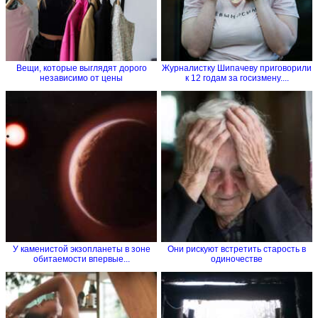
Вещи, которые выглядят дорого
Журналистку Шипачеву приговорили
независимо от цены
к 12 годам за госизмену....
У каменистой экзопланеты в зоне
Они рискуют встретить старость в
обитаемости впервые...
одиночестве