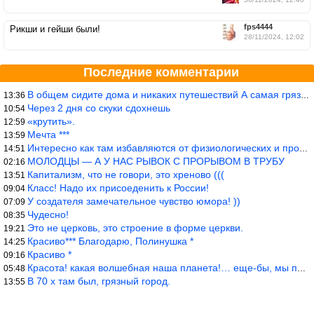
fps4444
Рикши и гейши были!
28/11/2024, 12:02
Последние комментарии
В общем сидите дома и никаких путешествий А самая грязная в от
13:36
Через 2 дня со скуки сдохнешь
10:54
«крутить».
12:59
Мечта ***
13:59
Интересно как там избавляются от физиологических и прочих отходо
14:51
МОЛОДЦЫ — А У НАС РЫВОК С ПРОРЫВОМ В ТРУБУ
02:16
Капитализм, что не говори, это хреново (((
13:51
Класс! Надо их присоеденить к России!
09:04
У создателя замечательное чувство юмора! ))
07:09
Чудесно!
08:35
Это не церковь, это строение в форме церкви.
19:21
Красиво*** Благодарю, Полинушка *
14:25
Красиво *
09:16
Красота! какая волшебная наша планета!… еще-бы, мы понимали это…
05:48
В 70 х там был, грязный город.
13:55