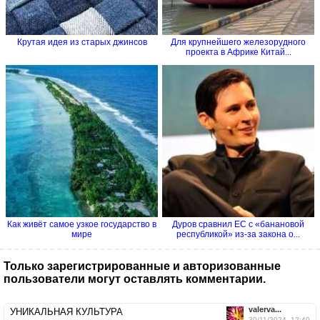
Крутая идея из старых джинсов
Для крупнейшего железорудного
проекта в Африке Китай...
Как живёт самое узкое государство в
Дуров сравнил ЕС с «банановой
мире
республикой» из-за закона о...
Только зарегистрированные и авторизованные
пользователи могут оставлять комментарии.
valerva...
УНИКАЛЬНАЯ КУЛЬТУРА
30/11/2024, 12:40