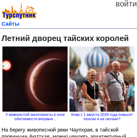
войти
Сайты
Летний дворец тайских королей
У каменистой экзопланеты в зоне
Кому с 1 августа 2026 года повысят
обитаемости впервые...
пенсии и на сколько?
На берегу живописной реки Чаупхрая, в тайской
провинции Аюттхая, можно увидеть архитектурный