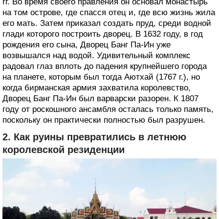
гг. Во время своего правления он основал монастырь
на том острове, где спасся отец и, где всю жизнь жила
его мать. Затем приказал создать пруд, среди водной
глади которого построить дворец. В 1632 году, в год
рождения его сына, Дворец Банг Па-Ин уже
возвышался над водой. Удивительный комплекс
радовал глаз вплоть до падения крупнейшего города
на планете, которым был тогда Аютхай (1767 г.), но
когда бирманская армия захватила королевство,
Дворец Банг Па-Ин был варварски разорен. К 1807
году от роскошного ансамбля осталась только память,
поскольку он практически полностью был разрушен.
2. Как руины превратились в летнюю
королевской резиденции