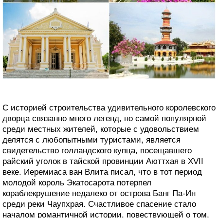
С историей строительства удивительного королевского
дворца связанно много легенд, но самой популярной
среди местных жителей, которые с удовольствием
делятся с любопытными туристами, является
свидетельство голландского купца, посещавшего
райский уголок в тайской провинции Аюттхая в XVII
веке. Иеремиаса ван Влита писал, что в тот период
молодой король Экатосарота потерпел
кораблекрушение недалеко от острова Банг Па-Ин
среди реки Чаупхрая. Счастливое спасение стало
началом романтичной истории, повествующей о том,