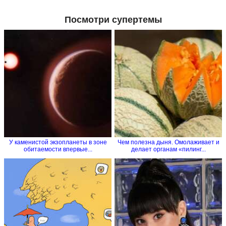
Посмотри супертемы
У каменистой экзопланеты в зоне
Чем полезна дыня. Омолаживает и
обитаемости впервые...
делает органам «пилинг...