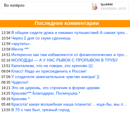
fps4444
Во попёрло
15/10/2024, 15:22
Последние комментарии
В общем сидите дома и никаких путешествий А самая грязная в от
13:36
Через 2 дня со скуки сдохнешь
10:54
«крутить».
12:59
Мечта ***
13:59
Интересно как там избавляются от физиологических и прочих отходо
14:51
МОЛОДЦЫ — А У НАС РЫВОК С ПРОРЫВОМ В ТРУБУ
02:16
Капитализм, что не говори, это хреново (((
13:51
Класс! Надо их присоеденить к России!
09:04
У создателя замечательное чувство юмора! ))
07:09
Чудесно!
08:35
Это не церковь, это строение в форме церкви.
19:21
Красиво*** Благодарю, Полинушка *
14:25
Красиво *
09:16
Красота! какая волшебная наша планета!… еще-бы, мы понимали это…
05:48
В 70 х там был, грязный город.
13:55