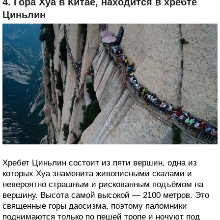
4. Гора Хуа в Китае, находится в хребте
Циньлин
Хребет Циньлин состоит из пяти вершин, одна из
которых Хуа знаменита живописными скалами и
невероятно страшным и рискованным подъёмом на
вершину. Высота самой высокой — 2100 метров. Это
священные горы даосизма, поэтому паломники
поднимаются только по пешей тропе и ночуют под