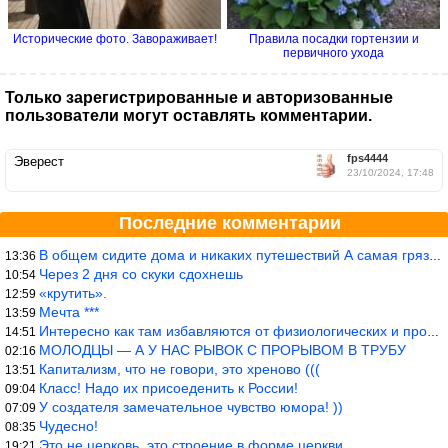
Исторические фото. Завораживает!
Правила посадки гортензии и
первичного ухода
Только зарегистрированные и авторизованные
пользователи могут оставлять комментарии.
fps4444
Эверест
23/10/2024, 17:48
Последние комментарии
В общем сидите дома и никаких путешествий А самая грязная в от
13:36
Через 2 дня со скуки сдохнешь
10:54
«крутить».
12:59
Мечта ***
13:59
Интересно как там избавляются от физиологических и прочих отходо
14:51
МОЛОДЦЫ — А У НАС РЫВОК С ПРОРЫВОМ В ТРУБУ
02:16
Капитализм, что не говори, это хреново (((
13:51
Класс! Надо их присоеденить к России!
09:04
У создателя замечательное чувство юмора! ))
07:09
Чудесно!
08:35
Это не церковь, это строение в форме церкви.
19:21