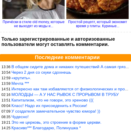
Причёски в стиле old money, которые
Простой рецепт, который экономит
не выходят из моды и...
время у плиты. Куриные...
Только зарегистрированные и авторизованные
пользователи могут оставлять комментарии.
Последние комментарии
В общем сидите дома и никаких путешествий А самая грязная в от
13:36
Через 2 дня со скуки сдохнешь
10:54
«крутить».
12:59
Мечта ***
13:59
Интересно как там избавляются от физиологических и прочих отходо
14:51
МОЛОДЦЫ — А У НАС РЫВОК С ПРОРЫВОМ В ТРУБУ
02:16
Капитализм, что не говори, это хреново (((
13:51
Класс! Надо их присоеденить к России!
09:04
У создателя замечательное чувство юмора! ))
07:09
Чудесно!
08:35
Это не церковь, это строение в форме церкви.
19:21
Красиво*** Благодарю, Полинушка *
14:25