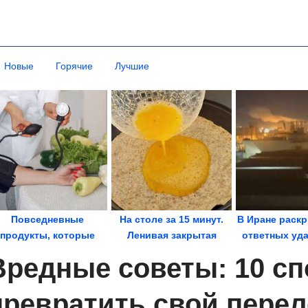
Новые
Горячие
Лучшие
Повседневные
На столе за 15 минут.
В Иране раск
продукты, которые
Ленивая закрытая
ответных уда
снижают давление
пицца из лаваша на...
стран
Вредные советы: 10 с
превратить свой перел