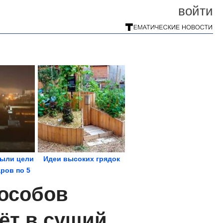
войти
рыли цели
Идеи высоких грядок
ров по 5
ам
пособов
ёт в сущий