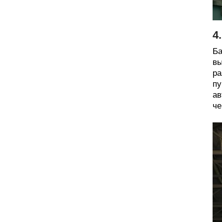
4
Ба
вы
ра
пу
ав
че