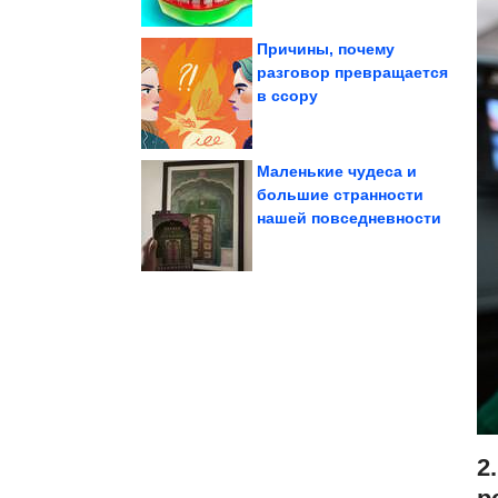
Причины, почему
разговор превращается
в ссору
куколки из ниток
Очень красивые
Маленькие чудеса и
большие странности
нашей повседневности
снижают давление
продукты, которые
Повседневные
2