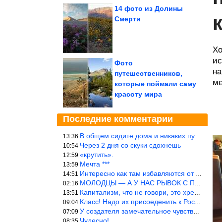
14 фото из Долины
Смерти
Хо
ис
Фото
на
путешественников,
ме
которые поймали саму
красоту мира
Последние комментарии
В общем сидите дома и никаких путешествий А самая грязная в от
13:36
Через 2 дня со скуки сдохнешь
10:54
«крутить».
12:59
Мечта ***
13:59
Интересно как там избавляются от физиологических и прочих отходо
14:51
МОЛОДЦЫ — А У НАС РЫВОК С ПРОРЫВОМ В ТРУБУ
02:16
Капитализм, что не говори, это хреново (((
13:51
Класс! Надо их присоеденить к России!
09:04
У создателя замечательное чувство юмора! ))
07:09
Чудесно!
08:35