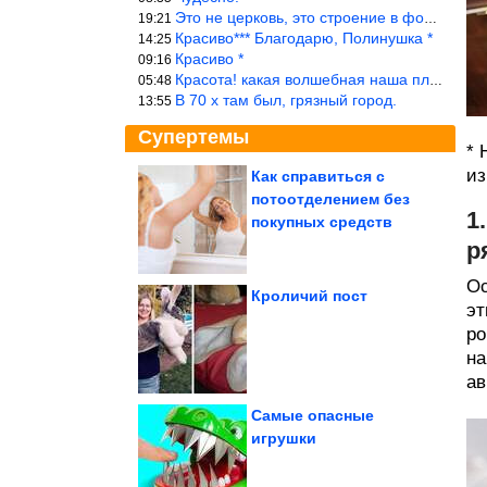
Это не церковь, это строение в форме церкви.
19:21
Красиво*** Благодарю, Полинушка *
14:25
Красиво *
09:16
Красота! какая волшебная наша планета!… еще-бы, мы понимали это…
05:48
В 70 х там был, грязный город.
13:55
Супертемы
* 
из
Как справиться с
потоотделением без
Его всегда не хватает.
1
Какой бывает магний и
покупных средств
может ли...
р
Ос
Кроличий пост
эт
ро
Дома с необычным
интерьером, в которых
каждая деталь...
на
ав
Самые опасные
игрушки
Как и с чем носить летние брюки