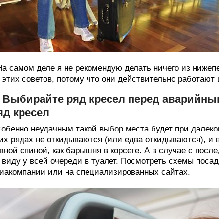
На самом деле я не рекомендую делать ничего из ниже
 этих советов, потому что они действительно работают 
. Выбирайте ряд кресел перед аварийн
яд кресел
обенно неудачным такой выбор места будет при далеко
их рядах не откидываются (или едва откидываются), и 
вной спиной, как барышня в корсете. А в случае с пос
 виду у всей очереди в туалет. Посмотреть схемы поса
иакомпании или на специализированных сайтах.