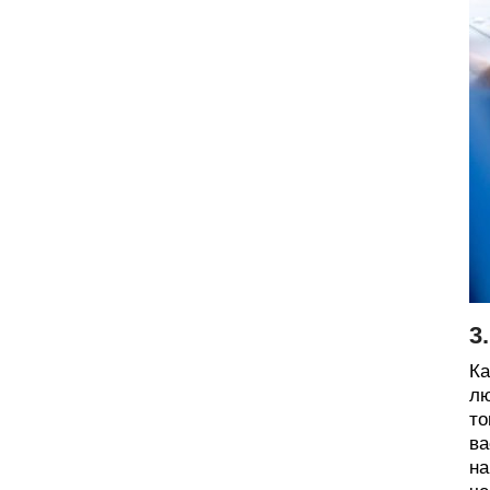
3
Ка
лю
то
ва
на