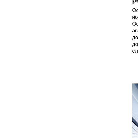
р
Ос
но
Ос
ав
до
до
сл