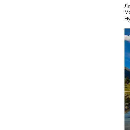
Ли
Мо
Ну