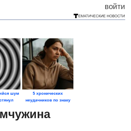
войти
ийся шум
5 хронических
стянул
неудачников по знаку
времени
зодиака
емчужина