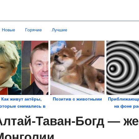
Новые
Горячие
Лучшие
Как живут актёры,
Позитив с животными
Приближающ
оторые снимались в
на фоне ра
"Ералаше"
восприятие 
Алтай-Таван-Богд — ж
Монголии