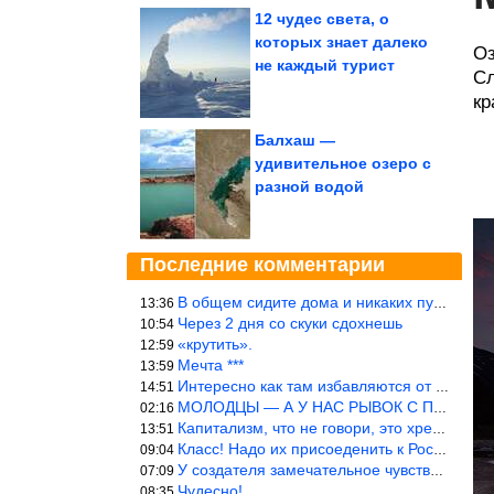
12 чудес света, о
которых знает далеко
Оз
не каждый турист
Сл
кр
Балхаш —
удивительное озеро с
разной водой
Последние комментарии
В общем сидите дома и никаких путешествий А самая грязная в от
13:36
Через 2 дня со скуки сдохнешь
10:54
«крутить».
12:59
Мечта ***
13:59
Интересно как там избавляются от физиологических и прочих отходо
14:51
МОЛОДЦЫ — А У НАС РЫВОК С ПРОРЫВОМ В ТРУБУ
02:16
Капитализм, что не говори, это хреново (((
13:51
Класс! Надо их присоеденить к России!
09:04
У создателя замечательное чувство юмора! ))
07:09
Чудесно!
08:35