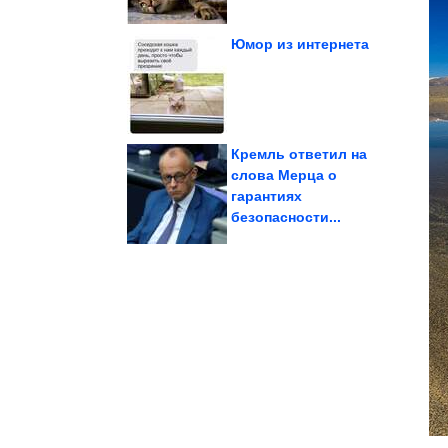
Юмор из интернета
...». Эпический сборник!
Приколы в стиле «Когда
Кремль ответил на
слова Мерца о
гарантиях
надо
устали экономить, а
Что делать, если вы
безопасности...