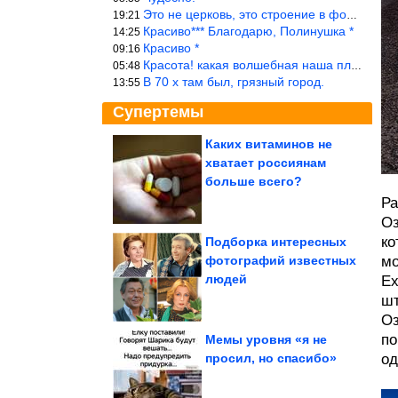
Это не церковь, это строение в форме церкви.
19:21
Красиво*** Благодарю, Полинушка *
14:25
Красиво *
09:16
Красота! какая волшебная наша планета!… еще-бы, мы понимали это…
05:48
В 70 х там был, грязный город.
13:55
Супертемы
Каких витаминов не
хватает россиянам
Идеи высоких грядок
больше всего?
Ра
Оз
ко
Подборка интересных
фотографий известных
мо
Очередная ржака
людей
Ех
недели
шт
Оз
по
Мемы уровня «я не
просил, но спасибо»
од
Мемный цирк уехал, но оставил нам это