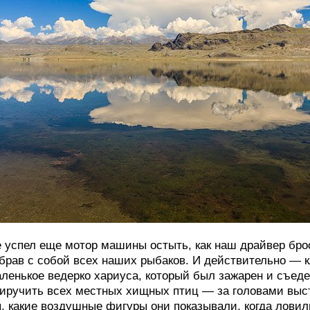
 успел еще мотор машины остыть, как наш драйвер брос
брав с собой всех наших рыбаков. И действительно — 
ленькое ведерко хариуса, который был зажарен и съеде
иручить всех местных хищных птиц — за головами выст
, какие воздушные фигуры они показывали, когда ловил