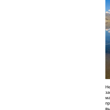
Не
за
ма
пр
вы