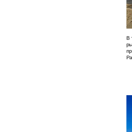
В 
ры
пр
Ра