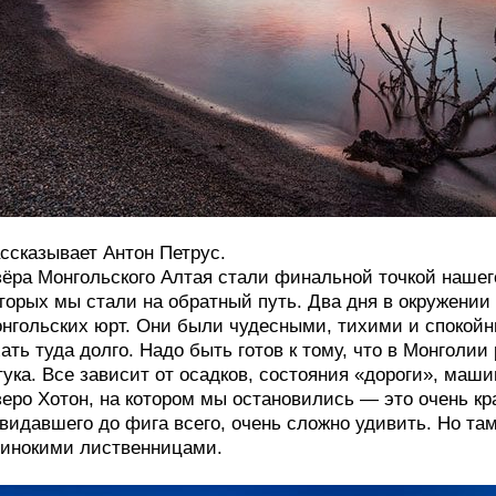
ссказывает Антон Петрус.
ёра Монгольского Алтая стали финальной точкой нашег
торых мы стали на обратный путь. Два дня в окружени
нгольских юрт. Они были чудесными, тихими и спокой
ать туда долго. Надо быть готов к тому, что в Монголи
ука. Все зависит от осадков, состояния «дороги», маши
еро Хотон, на котором мы остановились — это очень кра
видавшего до фига всего, очень сложно удивить. Но та
инокими лиственницами.