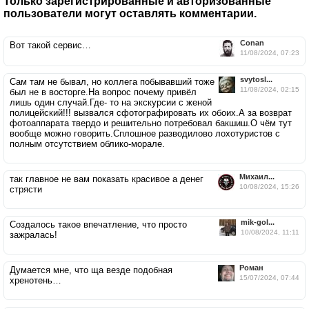
Только зарегистрированные и авторизованные
пользователи могут оставлять комментарии.
Conan
Вот такой сервис…
11/08/2024, 07:23
svytosl...
Сам там не бывал, но коллега побывавший тоже
11/08/2024, 02:15
был не в восторге.На вопрос почему привёл
лишь один случай.Где- то на экскурсии с женой
полицейский!!! вызвался сфотографировать их обоих.А за возврат
фотоаппарата твердо и решительно потребовал бакшиш.О чём тут
вообще можно говорить.Сплошное разводилово лохотуристов с
полным отсутствием облико-морале.
Михаил...
так главное не вам показать красивое а денег
10/08/2024, 15:26
стрясти
mik-gol...
Создалось такое впечатление, что просто
10/08/2024, 11:11
зажралась!
Роман
Думается мне, что ща везде подобная
15/07/2024, 07:44
хренотень…