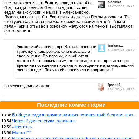
alecsvet
несколько раз был в Египте, правда ниже 4 не
14/07/2024, 19:40
бвл, всегда получал большое удовольствие.
ездил на экскурсии и Каир и в Александрию,
Луксор, монастырь Св. Екатерины и даже до Петры добрался. Так
что туристка этаиз серии «за копейку канарейку и что бы басом
пела» Таки в отзывах в основном жалуются на меню и выставляют
фото туалета
borisne...
Уважаемый alecavet, зря Вы так сравнили
10/08/2024, 09:09
туристку с канарейкой. Она высказала
свое мнение. Во-первых, любой отель
должен быть нормальным, во-вторых, кто-то, прочитав про
время на посещение пирамид и посещение магазина, лишний
раз не поедет. Так что ей спасибо за информацию!
fps4444
в трехзвездочном отеле
14/07/2024, 18:04
Последние комментарии
В общем сидите дома и никаких путешествий А самая грязная в от
13:36
Через 2 дня со скуки сдохнешь
10:54
«крутить».
12:59
Мечта ***
13:59
Интересно как там избавляются от физиологических и прочих отходо
14:51