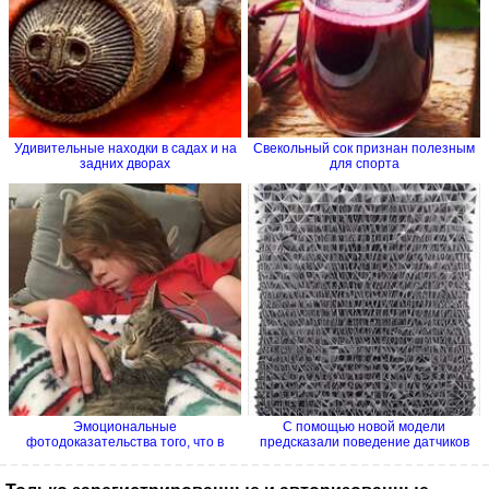
Удивительные находки в садах и на
Свекольный сок признан полезным
задних дворах
для спорта
Эмоциональные
С помощью новой модели
фотодоказательства того, что в
предсказали поведение датчиков
семье без...
на...