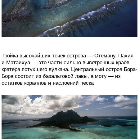
Тройка высочайших точек острова — Отеману, Пахия
и Матаихуа — это части сильно выветренных краёв
кратера потухшего вулкана. Центральный остров Бора-
Бора состоит из базальтовой лавы, а моту — из
остатков кораллов и наслоений песка