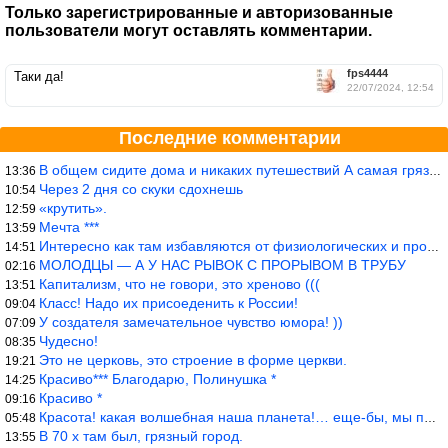
Только зарегистрированные и авторизованные
пользователи могут оставлять комментарии.
fps4444
Таки да!
22/07/2024, 12:54
Последние комментарии
В общем сидите дома и никаких путешествий А самая грязная в от
13:36
Через 2 дня со скуки сдохнешь
10:54
«крутить».
12:59
Мечта ***
13:59
Интересно как там избавляются от физиологических и прочих отходо
14:51
МОЛОДЦЫ — А У НАС РЫВОК С ПРОРЫВОМ В ТРУБУ
02:16
Капитализм, что не говори, это хреново (((
13:51
Класс! Надо их присоеденить к России!
09:04
У создателя замечательное чувство юмора! ))
07:09
Чудесно!
08:35
Это не церковь, это строение в форме церкви.
19:21
Красиво*** Благодарю, Полинушка *
14:25
Красиво *
09:16
Красота! какая волшебная наша планета!… еще-бы, мы понимали это…
05:48
В 70 х там был, грязный город.
13:55