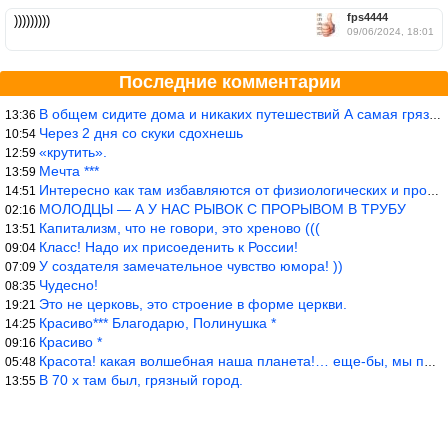
fps4444
)))))))))
09/06/2024, 18:01
Последние комментарии
В общем сидите дома и никаких путешествий А самая грязная в от
13:36
Через 2 дня со скуки сдохнешь
10:54
«крутить».
12:59
Мечта ***
13:59
Интересно как там избавляются от физиологических и прочих отходо
14:51
МОЛОДЦЫ — А У НАС РЫВОК С ПРОРЫВОМ В ТРУБУ
02:16
Капитализм, что не говори, это хреново (((
13:51
Класс! Надо их присоеденить к России!
09:04
У создателя замечательное чувство юмора! ))
07:09
Чудесно!
08:35
Это не церковь, это строение в форме церкви.
19:21
Красиво*** Благодарю, Полинушка *
14:25
Красиво *
09:16
Красота! какая волшебная наша планета!… еще-бы, мы понимали это…
05:48
В 70 х там был, грязный город.
13:55