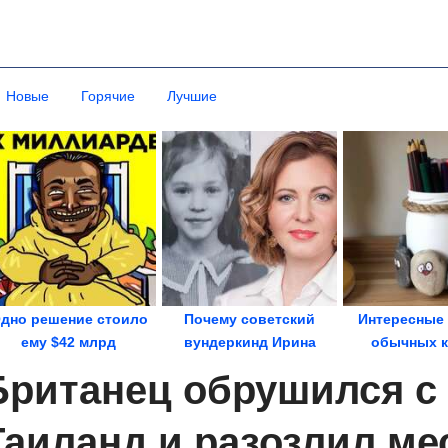
Новые
Горячие
Лучшие
дно решение стоило
Почему советский
Интересные 
ему $42 млрд
вундеркинд Ирина
обычных к
Полякова почти не...
Британец обрушился с 
Таиланд и разозлил ме