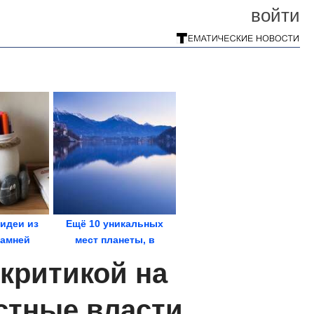
войти
идеи из
Ещё 10 уникальных
амней
мест планеты, в
которых глаза...
критикой на
стные власти