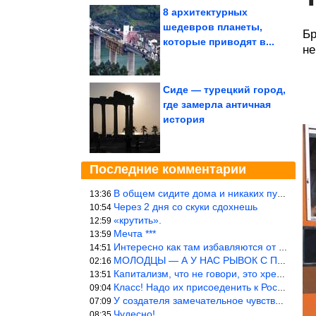
8 архитектурных
шедевров планеты,
Бр
которые приводят в...
не
Сиде — турецкий город,
где замерла античная
история
Последние комментарии
В общем сидите дома и никаких путешествий А самая грязная в от
13:36
Через 2 дня со скуки сдохнешь
10:54
«крутить».
12:59
Мечта ***
13:59
Интересно как там избавляются от физиологических и прочих отходо
14:51
МОЛОДЦЫ — А У НАС РЫВОК С ПРОРЫВОМ В ТРУБУ
02:16
Капитализм, что не говори, это хреново (((
13:51
Класс! Надо их присоеденить к России!
09:04
У создателя замечательное чувство юмора! ))
07:09
Чудесно!
08:35