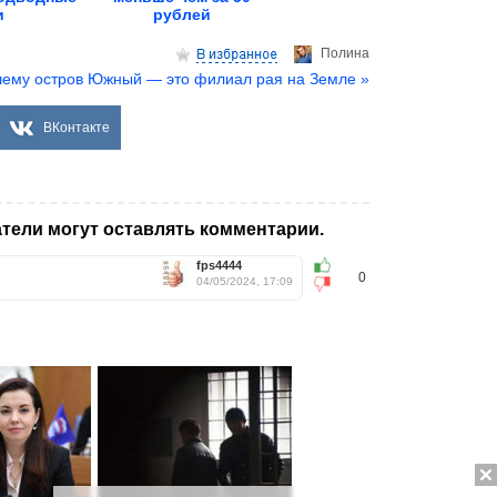
и
рублей
Полина
ему остров Южный — это филиал рая на Земле »
ВКонтакте
тели могут оставлять комментарии.
fps4444
0
04/05/2024, 17:09