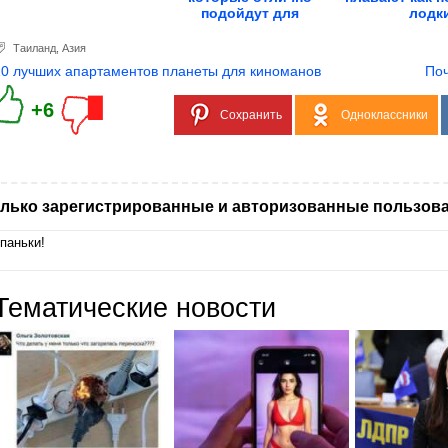
подойдут для
лодк
маленькой...
Таиланд
,
Азия
10 лучших апартаментов планеты для киноманов
Поч
+6
Сохранить
Одноклассники
лько зарегистрированные и авторизованные пользова
паньки!
Тематические новости