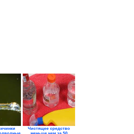
личинки
Чистящее средство
подводные
меньше чем за 50