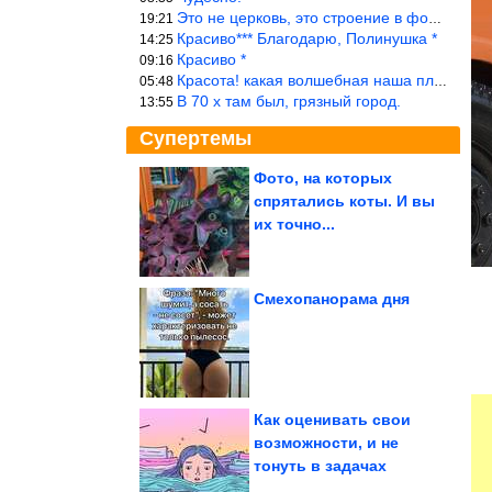
Это не церковь, это строение в форме церкви.
19:21
Красиво*** Благодарю, Полинушка *
14:25
Красиво *
09:16
Красота! какая волшебная наша планета!… еще-бы, мы понимали это…
05:48
В 70 х там был, грязный город.
13:55
Супертемы
Фото, на которых
спрятались коты. И вы
3 знака Зодиака, для
которых сходить
их точно...
налево - как зубы...
Смехопанорама дня
Потрясающие кадры из
90-х. Невозможно
поверить!
Как оценивать свои
возможности, и не
тонуть в задачах
Мир уличных котов в объективе японского фотографа