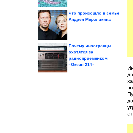
Что произошло в семье
Андрея Мерзликина
остатков ткани
Очаровательный кот из
Почему иностранцы
охотятся за
радиоприёмником
сюрреалист
не придумал бы даже
Случайности, которые
«Океан-214»
Ин
др
ха
по
Пу
до
уг
ст