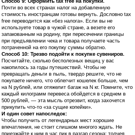
Способ 9: Оформить tax free на покупки.
Почти во всех странах налог на добавленную
стоимость иностранцам готовы вернуть. Дословно tax
free переводится как «без налога». Если вы не
используете товар в чужой стране, а везете его
запакованным на родину, при пересечении границы
при предъявлении чека и товара получаете часть
потраченной на его покупку суммы обратно.
Способ 10: Трезво подойти к покупке сувениров.
Посчитайте, сколько бесполезных вещиц у вас
накопилось за годы путешествий. Чтобы не
превращать деньги в пыль, твердо решите, что не
покупаете ничего, что облегчит кошелек больше, чем
на N рублей, или отяжелит багаж на N кг. Помните, что
каждый килограмм перевеса обойдется в среднем в
500 рублей, — эта мысль отрезвит, когда захочется
прикупить что-то «за сущие копейки».
И один совет напоследок:
Чтобы получить от легендарных мест хорошие
впечатления, не стоит слишком многого ждать. Не
приезжайте к ним в час пик в разгар сезона: толчея