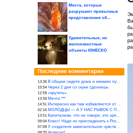
Места, которые
разрушают привычные
Эм
представления об...
Ва
бы
ра
Удивительные, но
ра
малоизвестные
ра
объекты ЮНЕСКО
Последние комментарии
В общем сидите дома и никаких путешествий А самая грязная в от
13:36
Через 2 дня со скуки сдохнешь
10:54
«крутить».
12:59
Мечта ***
13:59
Интересно как там избавляются от физиологических и прочих отходо
14:51
МОЛОДЦЫ — А У НАС РЫВОК С ПРОРЫВОМ В ТРУБУ
02:16
Капитализм, что не говори, это хреново (((
13:51
Класс! Надо их присоеденить к России!
09:04
У создателя замечательное чувство юмора! ))
07:09
Чудесно!
08:35