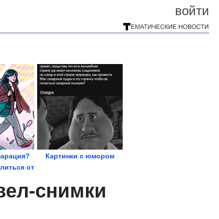
войти
парация?
Картинки с юмором
елиться от
ей?
вел-снимки