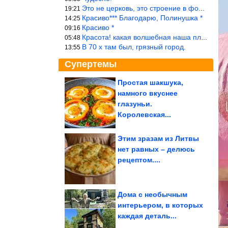
Это не церковь, это строение в форме церкви.
19:21
Красиво*** Благодарю, Полинушка *
14:25
Красиво *
09:16
Красота! какая волшебная наша планета!… еще-бы, мы понимали это…
05:48
В 70 х там был, грязный город.
13:55
Супертемы
Простая шакшука,
намного вкуснее
Многолетники, которые
можно сажать вместо
глазуньи.
деревьев
Королевская...
Этим зразам из Литвы
нет равных – делюсь
Эмоциональные
рецептом....
фотодоказательства
того, что в семье без...
Дома с необычным
интерьером, в которых
каждая деталь...
60-летнюю проблему создания перовскитного лазерного...