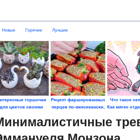
Новые
Горячие
Лучшие
нтересные горшочки
Рецепт фаршированных
Что такое се
для цветов своими
перцев по-мексикански,
Как мягко отд
руками
который легко...
родител
Минималистичные тре
Эммануеля Монзона