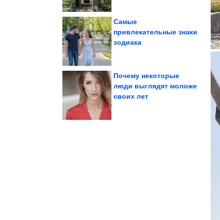
Самые
привлекательные знаки
зодиака
комнатных растениях
Стыдные вопросы о
Почему некоторые
люди выглядят моложе
своих лет
мощности
максимальной
Юмор в режиме