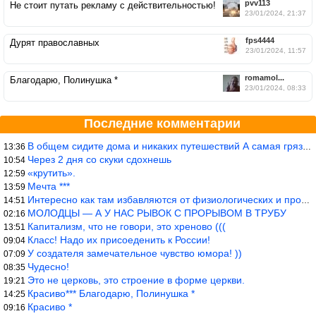
pvv113
Не стоит путать рекламу с действительностью!
23/01/2024, 21:37
fps4444
Дурят православных
23/01/2024, 11:57
romamol...
Благодарю, Полинушка *
23/01/2024, 08:33
Последние комментарии
В общем сидите дома и никаких путешествий А самая грязная в от
13:36
Через 2 дня со скуки сдохнешь
10:54
«крутить».
12:59
Мечта ***
13:59
Интересно как там избавляются от физиологических и прочих отходо
14:51
МОЛОДЦЫ — А У НАС РЫВОК С ПРОРЫВОМ В ТРУБУ
02:16
Капитализм, что не говори, это хреново (((
13:51
Класс! Надо их присоеденить к России!
09:04
У создателя замечательное чувство юмора! ))
07:09
Чудесно!
08:35
Это не церковь, это строение в форме церкви.
19:21
Красиво*** Благодарю, Полинушка *
14:25
Красиво *
09:16