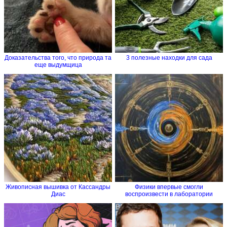
Доказательства того, что природа та
3 полезные находки для сада
еще выдумщица
Живописная вышивка от Кассандры
Физики впервые смогли
Диас
воспроизвести в лаборатории
процесс...