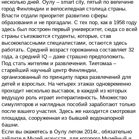
несколько дней. Оулу – smart city, пятый по величине
город Финляндии и велосипедная столица страны.
Власти отдали приоритет развитию сферы
образования и не прогадали. С тех пор, как в 1958 году
здесь был построен первый университет, сюда со всей
страны съезжаются студенты, которые, став
высококлассными специалистами, остаются здесь
работать. Средний возраст горожанина составляет 32
года, а средний IQ – даже страшно предположить.
Под стать жителям и развлечения. Тиетомаа –
старейший научный центр Финляндии,
организованный по принципу парка развлечений для
детей и взрослых. На четырех этажах одновременно
проходит несколько выставок, в каждой из которых
ведущую роль играет интерактивность. Множество
симуляторов и наглядных пособий заработают только
после вашего участия. Здесь же находится смотровая
площадка, сооруженная из бывшей водонапорной
башни.
Если вы окажетесь в Оулу летом 2014г., обязательно
зайдите в Музей искусств, для которого Музейный и