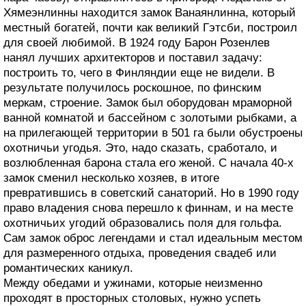
Хямеэнлинны находится замок Ванаянлинна, который
местный богатей, почти как великий Гэтсби, построил
для своей любимой. В 1924 году Барон Розенлев
нанял лучших архитекторов и поставил задачу:
построить то, чего в Финляндии еще не видели. В
результате получилось роскошное, по финским
меркам, строение. Замок был оборудован мраморной
ванной комнатой и бассейном с золотыми рыбками, а
на прилегающей территории в 501 га были обустроены
охотничьи угодья. Это, надо сказать, сработало, и
возлюбленная барона стала его женой. С начала 40-х
замок сменил несколько хозяев, в итоге
превратившись в советский санаторий. Но в 1990 году
право владения снова перешло к финнам, и на месте
охотничьих угодий образовались поля для гольфа.
Сам замок оброс легендами и стал идеальным местом
для размеренного отдыха, проведения свадеб или
романтических каникул.
Между обедами и ужинами, которые неизменно
проходят в просторных столовых, нужно успеть