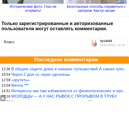
Исторические фото. Глаз не
Безотказные способы справиться с
оторвать!
запором. Как по часам
Только зарегистрированные и авторизованные
пользователи могут оставлять комментарии.
fps4444
Класс
11/02/2023, 13:16
Последние комментарии
В общем сидите дома и никаких путешествий А самая грязная в от
13:36
Через 2 дня со скуки сдохнешь
10:54
«крутить».
12:59
Мечта ***
13:59
Интересно как там избавляются от физиологических и прочих отходо
14:51
МОЛОДЦЫ — А У НАС РЫВОК С ПРОРЫВОМ В ТРУБУ
02:16
Капитализм, что не говори, это хреново (((
13:51
Класс! Надо их присоеденить к России!
09:04
У создателя замечательное чувство юмора! ))
07:09
Чудесно!
08:35
Это не церковь, это строение в форме церкви.
19:21
Красиво*** Благодарю, Полинушка *