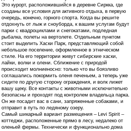
Это курорт, расположившийся в деревне Сиркка, где
созданы все условия для активного отдыха, в первую
очередь, конечно, горного спорта. Когда вы решите
отдохнуть от лыж и сноуборда, к вашим услугам будут
парки с квадроциклами и снегокатами, подледная
рыбалка, полеты на вертолете. Отдельным пунктом
стоит выделить Хаски Парк, представляющий собой
небольшое поселение, оформленное в этническом
стиле. На его территории живут сибирские хаски,
лайки, волки и олени. Сближение с природой
происходит молниеносно: только что вы боязливо
соглашались покормить оленя печеньем, а теперь уже
сидите по другую сторону ограждения, и волк лижет
вашу щеку. Все контакты с животными исключительно
безопасны и проходят под контролем владельца парка.
Он же посадит вас в сани, запряженные собаками, и
отправит в путь по ледяному озеру.
Самый шикарный вариант размещения – Levi Spirit –
коттеджи, расположенные прямо в лесу, недалеко от
оленьей фермы. Технически и функционально дома