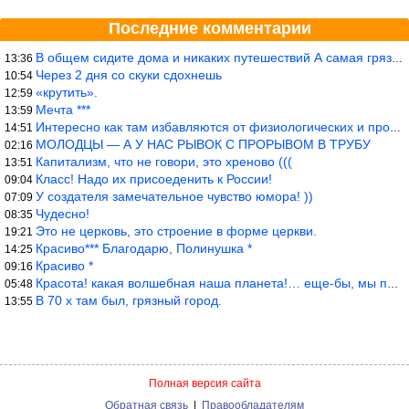
Последние комментарии
В общем сидите дома и никаких путешествий А самая грязная в от
13:36
Через 2 дня со скуки сдохнешь
10:54
«крутить».
12:59
Мечта ***
13:59
Интересно как там избавляются от физиологических и прочих отходо
14:51
МОЛОДЦЫ — А У НАС РЫВОК С ПРОРЫВОМ В ТРУБУ
02:16
Капитализм, что не говори, это хреново (((
13:51
Класс! Надо их присоеденить к России!
09:04
У создателя замечательное чувство юмора! ))
07:09
Чудесно!
08:35
Это не церковь, это строение в форме церкви.
19:21
Красиво*** Благодарю, Полинушка *
14:25
Красиво *
09:16
Красота! какая волшебная наша планета!… еще-бы, мы понимали это…
05:48
В 70 х там был, грязный город.
13:55
Полная версия сайта
Обратная связь
|
Правообладателям