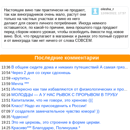
olesha_r
Настоящее вино там практически не продают,
12/09/2022, 17:57
так как виноградников очень мало, растут они
только на частных участках и вино из него
делают для своего личного потребления. Иногда немного
оставшегося, по какой-то причине, вина прошлого года продают
перед сбором нового урожая, чтобы освободить ёмкости под новое
вино. Всё, что предлагают в магазинах и рынках это полный суррогат
и от винограда там нет ничего от слова СОВСЕМ.
Последние комментарии
В общем сидите дома и никаких путешествий А самая грязная в от
13:36
Через 2 дня со скуки сдохнешь
10:54
«крутить».
12:59
Мечта ***
13:59
Интересно как там избавляются от физиологических и прочих отходо
14:51
МОЛОДЦЫ — А У НАС РЫВОК С ПРОРЫВОМ В ТРУБУ
02:16
Капитализм, что не говори, это хреново (((
13:51
Класс! Надо их присоеденить к России!
09:04
У создателя замечательное чувство юмора! ))
07:09
Чудесно!
08:35
Это не церковь, это строение в форме церкви.
19:21
Красиво*** Благодарю, Полинушка *
14:25