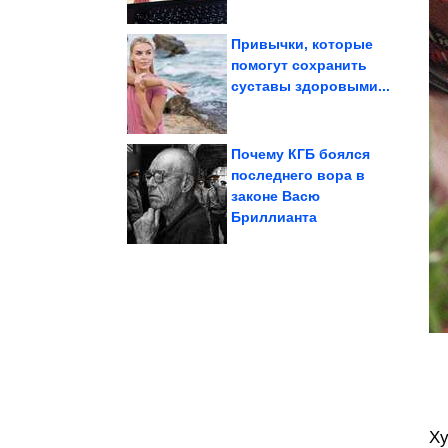
Привычки, которые
помогут сохранить
суставы здоровыми...
Кайф!
Все приколы Июля.
Почему КГБ боялся
последнего вора в
законе Васю
который...
перцев по-мексикански,
Рецепт фаршированных
Бриллианта
Ху