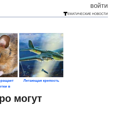
войти
вращает
Летающая крепость
етки в
вые
ро могут