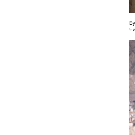
Бу
Чи