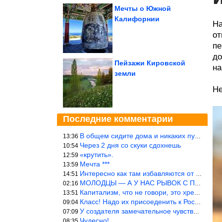
Мечты о Южной
Калифорнии
На
от
пе
до
Пейзажи Кировской
на
земли
Не
Последние комментарии
В общем сидите дома и никаких путешествий А самая грязная в от
13:36
Через 2 дня со скуки сдохнешь
10:54
«крутить».
12:59
Мечта ***
13:59
Интересно как там избавляются от физиологических и прочих отходо
14:51
МОЛОДЦЫ — А У НАС РЫВОК С ПРОРЫВОМ В ТРУБУ
02:16
Капитализм, что не говори, это хреново (((
13:51
Класс! Надо их присоеденить к России!
09:04
У создателя замечательное чувство юмора! ))
07:09
Чудесно!
08:35