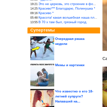
Это не церковь, это строение в форме церкви.
19:21
Красиво*** Благодарю, Полинушка *
14:25
Красиво *
09:16
Красота! какая волшебная наша планета!… еще-бы, мы понимали это…
05:48
В 70 х там был, грязный город.
13:55
Супертемы
Очередная ржака
недели
Душевные фотографии
времён СССР
Са
Мемы и картинки
Исторические фото.
Завораживает!
Что известно о его 18-
летней супруге?
Напавший на...
Безотказные способы справиться с запором. Как по часам