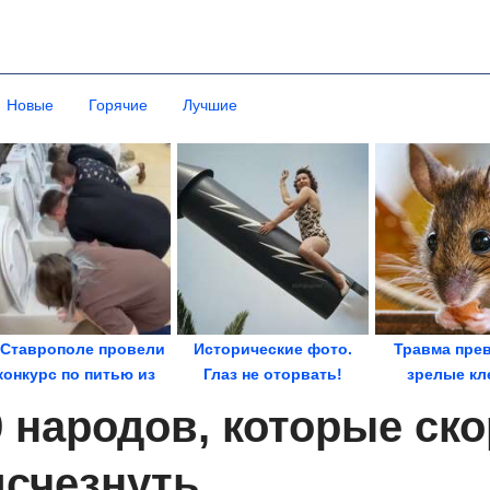
Новые
Горячие
Лучшие
 Ставрополе провели
Исторические фото.
Травма пре
конкурс по питью из
Глаз не оторвать!
зрелые кл
унитазов....
стволо
9 народов, которые ско
исчезнуть