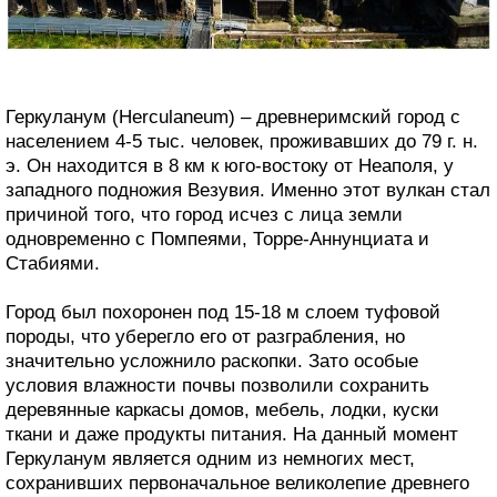
Геркуланум (Herculaneum) – древнеримский город с
населением 4-5 тыс. человек, проживавших до 79 г. н.
э. Он находится в 8 км к юго-востоку от Неаполя, у
западного подножия Везувия. Именно этот вулкан стал
причиной того, что город исчез с лица земли
одновременно с Помпеями, Торре-Аннунциата и
Стабиями.
Город был похоронен под 15-18 м слоем туфовой
породы, что уберегло его от разграбления, но
значительно усложнило раскопки. Зато особые
условия влажности почвы позволили сохранить
деревянные каркасы домов, мебель, лодки, куски
ткани и даже продукты питания. На данный момент
Геркуланум является одним из немногих мест,
сохранивших первоначальное великолепие древнего