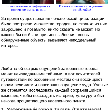
Новак заявляет о дефиците на
И снова приколы из социальных
топливном рынке из-за...
сетей. Кайф!
За время существования человеческой цивилизации
было построено множество городов, но сколько из них
заброшено и позабыто, никто сказать не может. Но
каковы бы ни были причины забвения, вновь
обнаруженные объекты вызывают неподдельный
интерес.
Любителей острых ощущений затерянные города
манят неизведанными тайнами, а вот почитателей
путешествий по особенным местам они восхищают
своим величием и навеивают ощущение чуда. Ученые
же стремятся исследовать каждый сохранившийся
камешек, чтобы воссоздать историю, культуру и быт
некогда процветающего населенного пункта.
1. Затерянный город Тикаль (Гватемала)