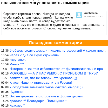
пользователи могут оставлять комментарии.
kruchelena
Странная картинка слева. Никогда не видела,
18/03/2022, 18:51
чтобы ковёр клали перед плитой. Пол на кухне
надо мыть очень часто, и ковёр будет только
мешать. К тому же он неизбежно будет в жирных пятнах и впитает в
себя все ароматы готовки. Словом, глупее не придумаешь.
Последние комментарии
В общем сидите дома и никаких путешествий А самая грязная в от
13:36
Через 2 дня со скуки сдохнешь
10:54
«крутить».
12:59
Мечта ***
13:59
Интересно как там избавляются от физиологических и прочих отходо
14:51
МОЛОДЦЫ — А У НАС РЫВОК С ПРОРЫВОМ В ТРУБУ
02:16
Капитализм, что не говори, это хреново (((
13:51
Класс! Надо их присоеденить к России!
09:04
У создателя замечательное чувство юмора! ))
07:09
Чудесно!
08:35
Это не церковь, это строение в форме церкви.
19:21
Красиво*** Благодарю, Полинушка *
14:25
Красиво *
09:16