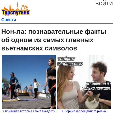
войти
Сайты
Нон-ла: познавательные факты
об одном из самых главных
вьетнамских символов
7 привычек, которые стоит внедрить
Сборник запрещённого ржача