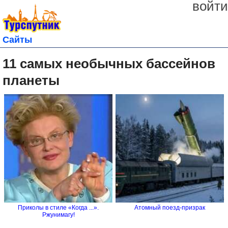
войти
Сайты
11 самых необычных бассейнов
планеты
Приколы в стиле «Когда ...».
Атомный поезд-призрак
Ржунимагу!