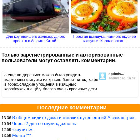
Для крупнейшего железорудного
Простая шакшука, намного вкуснее
проекта в Африке Китай...
глазуньи. Королевская...
Только зарегистрированные и авторизованные
пользователи могут оставлять комментарии.
optimis...
а ещё на деревьях можно было увидеть
16/09/2020, 16:37
мартеницы-фигурки из красно-белых ниток, кафе
в горах.сладкие угощения в изящных
коробочках.а ещё у болгар очень красивые дети
Последние комментарии
В общем сидите дома и никаких путешествий А самая грязная в от
13:36
Через 2 дня со скуки сдохнешь
10:54
«крутить».
12:59
Мечта ***
13:59