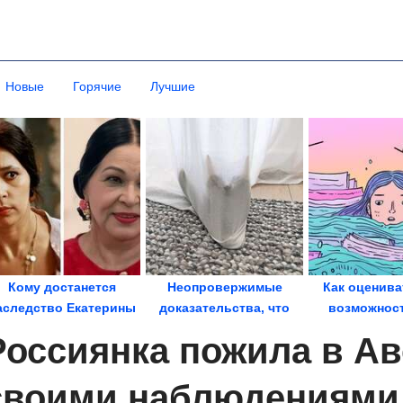
Новые
Горячие
Лучшие
Кому достанется
Неопровержимые
Как оценива
аследство Екатерины
доказательства, что
возможност
Жемчужной
жизнь с котом...
тонуть в з
Россиянка пожила в Ав
своими наблюдениями 