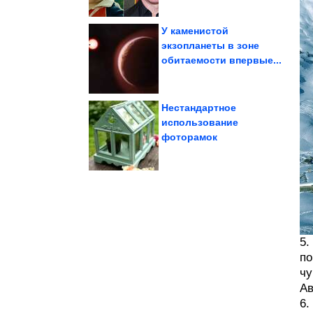
У каменистой
экзопланеты в зоне
обитаемости впервые...
ей...
распространяется и как
истерия легко
Почему массовая
Нестандартное
использование
фоторамок
её убила жара
«Венера-13» до того, как
Что успела снять
5.
по
чу
Ав
6.