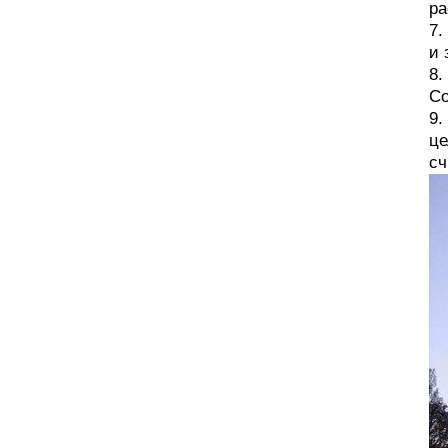
ра
7.
и 
8.
Со
9.
це
сч