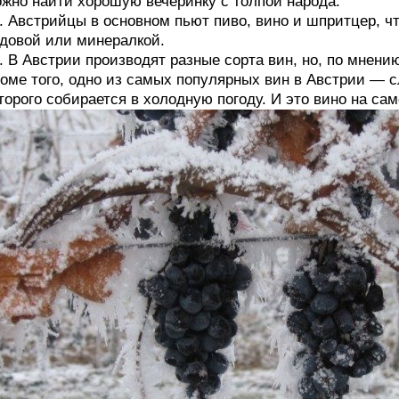
жно найти хорошую вечеринку с толпой народа.
. Австрийцы в основном пьют пиво, вино и шпритцер, ч
довой или минералкой.
. В Австрии производят разные сорта вин, но, по мнени
оме того, одно из самых популярных вин в Австрии — с
торого собирается в холодную погоду. И это вино на сам