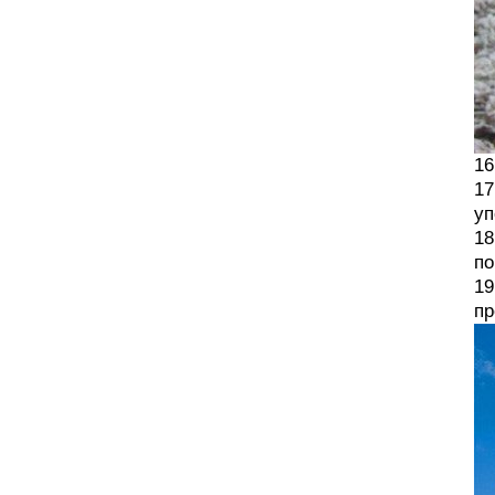
16
17
уп
18
по
19
пр