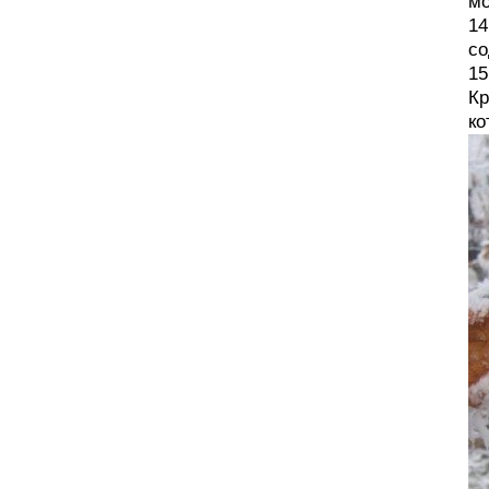
мо
14
со
15
Кр
ко