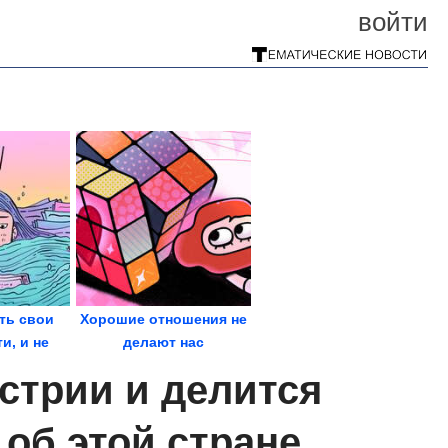
войти
ть свои
Хорошие отношения не
и, и не
делают нас
адачах
счастливыми
стрии и делится
автоматически
об этой стране