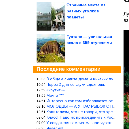
Странные места из
разных уголков
Лу
планеты
вз
Гуатапе — уникальная
скала с 659 ступенями
Последние комментарии
В общем сидите дома и никаких путешествий А самая грязная в от
13:36
Через 2 дня со скуки сдохнешь
10:54
«крутить».
12:59
Мечта ***
13:59
Интересно как там избавляются от физиологических и прочих отходо
14:51
МОЛОДЦЫ — А У НАС РЫВОК С ПРОРЫВОМ В ТРУБУ
02:16
Капитализм, что не говори, это хреново (((
13:51
Класс! Надо их присоеденить к России!
09:04
У создателя замечательное чувство юмора! ))
07:09
Чудесно!
08:35