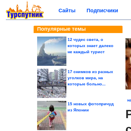
Сайты
Подписчики
Популярные темы
12 чудес света, о
которых знает далеко
не каждый турист
17 снимков из разных
уголков мира, на
которые больно...
н
15 новых фотопричуд
из Японии