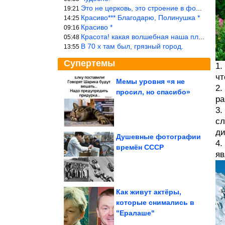
Это не церковь, это строение в форме церкви.
19:21
Красиво*** Благодарю, Полинушка *
14:25
Красиво *
09:16
Красота! какая волшебная наша планета!… еще-бы, мы понимали это…
05:48
В 70 х там был, грязный город.
13:55
Супертемы
1.
чт
Мемы уровня «я не
2.
просил, но спасибо»
Рассеянному склерозу
ра
подбирают иммунный
механизм
3.
сл
ди
Душевные фотографии
4.
времён СССР
яв
Коллекция случайного
веселья
Как живут актёры,
которые снимались в
"Ералаше"
Можно ли во время менструации позволять себе «лишнее»....