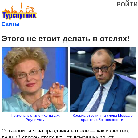
войти
Сайты
Этого не стоит делать в отелях!
Приколы в стиле «Когда ...».
Кремль ответил на слова Мерца о
Ржунимагу!
гарантиях безопасности...
Остановиться на праздники в отеле — как известно,
лучший способ отдохнуть от домашних забот,