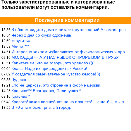
Только зарегистрированные и авторизованные
пользователи могут оставлять комментарии.
Последние комментарии
В общем сидите дома и никаких путешествий А самая грязная в от
13:36
Через 2 дня со скуки сдохнешь
10:54
«крутить».
12:59
Мечта ***
13:59
Интересно как там избавляются от физиологических и прочих отходо
14:51
МОЛОДЦЫ — А У НАС РЫВОК С ПРОРЫВОМ В ТРУБУ
02:16
Капитализм, что не говори, это хреново (((
13:51
Класс! Надо их присоеденить к России!
09:04
У создателя замечательное чувство юмора! ))
07:09
Чудесно!
08:35
Это не церковь, это строение в форме церкви.
19:21
Красиво*** Благодарю, Полинушка *
14:25
Красиво *
09:16
Красота! какая волшебная наша планета!… еще-бы, мы понимали это…
05:48
В 70 х там был, грязный город.
13:55