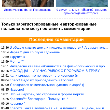
Исторические фото. Потрясающе!
9 изумительных пейзажей, в земное
происхождение которых...
Только зарегистрированные и авторизованные
пользователи могут оставлять комментарии.
Последние комментарии
В общем сидите дома и никаких путешествий А самая грязная в от
13:36
Через 2 дня со скуки сдохнешь
10:54
«крутить».
12:59
Мечта ***
13:59
Интересно как там избавляются от физиологических и прочих отходо
14:51
МОЛОДЦЫ — А У НАС РЫВОК С ПРОРЫВОМ В ТРУБУ
02:16
Капитализм, что не говори, это хреново (((
13:51
Класс! Надо их присоеденить к России!
09:04
У создателя замечательное чувство юмора! ))
07:09
Чудесно!
08:35
Это не церковь, это строение в форме церкви.
19:21
Красиво*** Благодарю, Полинушка *
14:25
Красиво *
09:16
Красота! какая волшебная наша планета!… еще-бы, мы понимали это…
05:48