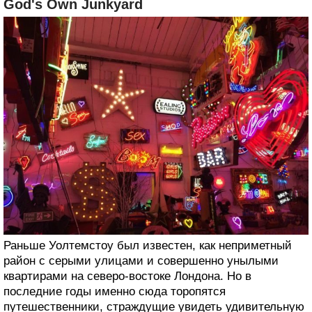
God's Own Junkyard
Раньше Уолтемстоу был известен, как неприметный
район с серыми улицами и совершенно унылыми
квартирами на северо-востоке Лондона. Но в
последние годы именно сюда торопятся
путешественники, страждущие увидеть удивительную