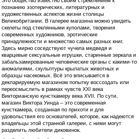
Это общество известно своим стремлением к
познанию эзотерических, литературных и
художественных аспектов жизни столицы
Великобритании. В галерее магазина можно увидеть
скелеты под стеклянными куполами, творения
современных художников, эротические
принадлежности и множество самых разных книг.
Здесь мирно соседствуют чучела медведя и
кварцевые сексуальные игрушки, старинные зеркала и
забальзамированные человеческие органы с какими-то
аномалиями, скульптуры крылатых животных и
образцы насекомых. Всё это вписывается в
декларируемую магазином попытку воссоздать или
переосмыслить в рамках чувств ХХI века
Викторианскую кунсткамеру века XVII. По сути,
магазин Виктора Уинда – это современная
кунсткамера, созданная по прихоти и для
удовольствия его основателей, которое, как надеются
владельцы этой странной галереи, с ними могут
разделить любители диковинок.