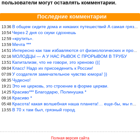
пользователи могут оставлять комментарии.
Последние комментарии
В общем сидите дома и никаких путешествий А самая грязная в от
13:36
Через 2 дня со скуки сдохнешь
10:54
«крутить».
12:59
Мечта ***
13:59
Интересно как там избавляются от физиологических и прочих отходо
14:51
МОЛОДЦЫ — А У НАС РЫВОК С ПРОРЫВОМ В ТРУБУ
02:16
Капитализм, что не говори, это хреново (((
13:51
Класс! Надо их присоеденить к России!
09:04
У создателя замечательное чувство юмора! ))
07:09
Чудесно!
08:35
Это не церковь, это строение в форме церкви.
19:21
Красиво*** Благодарю, Полинушка *
14:25
Красиво *
09:16
Красота! какая волшебная наша планета!… еще-бы, мы понимали это…
05:48
В 70 х там был, грязный город.
13:55
Полная версия сайта