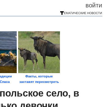
войти
адиции
Факты, которые
Спаса
заставят пересмотреть
ваши представления о...
ольское село, в
ько девочки