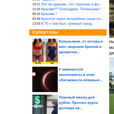
Это не церковь, это строение в форме церкви.
19:21
Красиво*** Благодарю, Полинушка *
14:25
Красиво *
09:16
Красота! какая волшебная наша планета!… еще-бы, мы понимали это…
05:48
В 70 х там был, грязный город.
13:55
Супертемы
Купальники, от которых
Ни
веет морским бризом и
ма
Звёзды, воспитавшие
чужих детей
ароматом...
де
У каменистой
экзопланеты в зоне
Правительство хочет
обитаемости впервые...
допустить больше
заключенных к...
Опасный месяц для
рубля. Прогноз курса
доллара на...
Почему парни живут меньше, чем девушки?