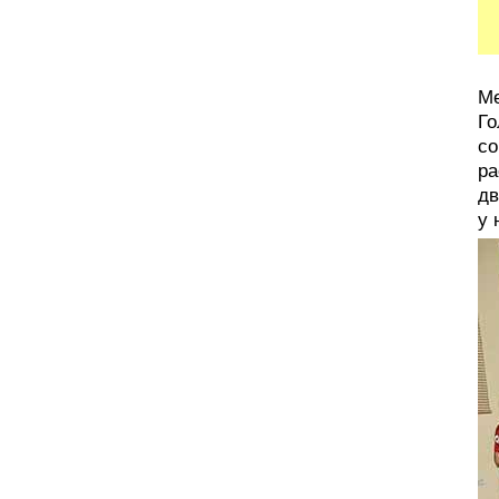
Ме
Го
со
ра
дв
у 