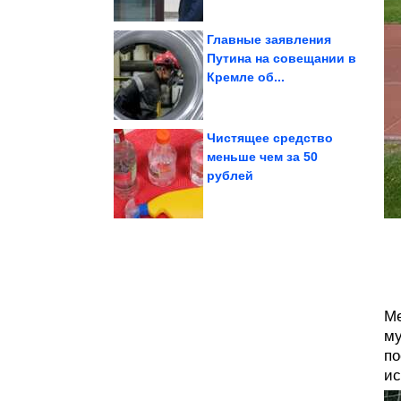
Главные заявления
Путина на совещании в
Кремле об...
настроения на сегодня
Запас хорошего
Чистящее средство
меньше чем за 50
рублей
что странный...
которые доказывают,
Антикварные находки,
Ме
му
по
ис