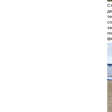
Ст
де
те
со
за
по
фе