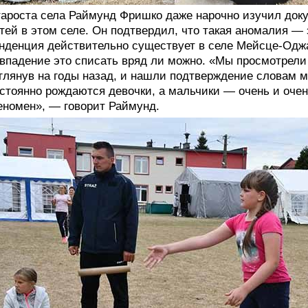
ароста села Раймунд Фришко даже нарочно изучил док
тей в этом селе. Он подтвердил, что такая аномалия — э
нденция действительно существует в селе Мейсце-Оджа
впадение это списать вряд ли можно. «Мы просмотрели
глянув на годы назад, и нашли подтверждение словам 
стоянно рождаются девочки, а мальчики — очень и очень
номен», — говорит Раймунд.