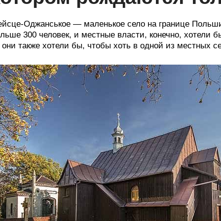
йсце-Оджанськое — маленькое село на границе Польши 
льше 300 человек, и местные власти, конечно, хотели 
 они также хотели бы, чтобы хоть в одной из местных 