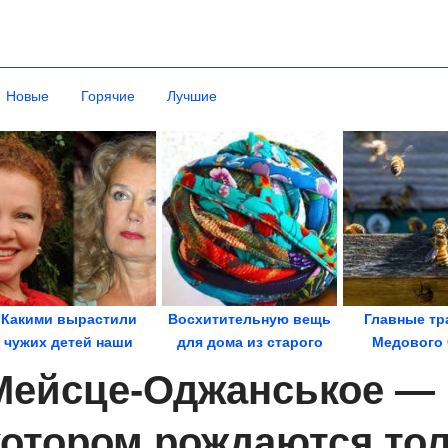
Новые
Горячие
Лучшие
Какими вырастили
Восхитительную вещь
Главные тр
чужих детей наши
для дома из старого
Медового 
звёзды-мачехи
постельного белья
Мейсце-Оджанськое — п
котором рождаются тол