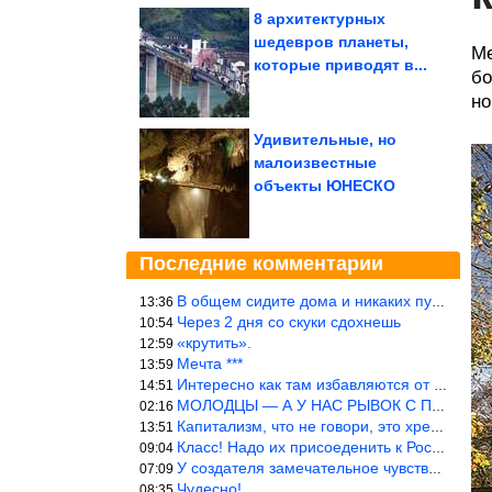
8 архитектурных
шедевров планеты,
Ме
которые приводят в...
бо
но
Удивительные, но
малоизвестные
объекты ЮНЕСКО
Последние комментарии
В общем сидите дома и никаких путешествий А самая грязная в от
13:36
Через 2 дня со скуки сдохнешь
10:54
«крутить».
12:59
Мечта ***
13:59
Интересно как там избавляются от физиологических и прочих отходо
14:51
МОЛОДЦЫ — А У НАС РЫВОК С ПРОРЫВОМ В ТРУБУ
02:16
Капитализм, что не говори, это хреново (((
13:51
Класс! Надо их присоеденить к России!
09:04
У создателя замечательное чувство юмора! ))
07:09
Чудесно!
08:35