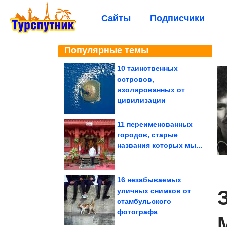
Сайты
Подписчики
Популярные темы
10 таинственных
островов,
изолированных от
цивилизации
11 переименованных
городов, старые
названия которых мы...
16 незабываемых
уличных снимков от
стамбульского
фотографа