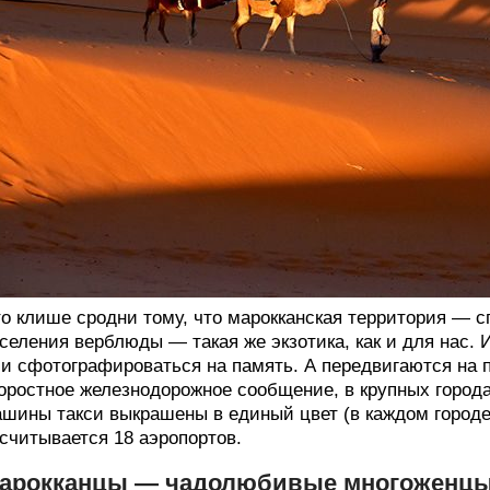
о клише сродни тому, что марокканская территория — 
селения верблюды — такая же экзотика, как и для нас. 
и сфотографироваться на память. А передвигаются на п
оростное железнодорожное сообщение, в крупных город
шины такси выкрашены в единый цвет (в каждом городе
считывается 18 аэропортов.
арокканцы — чадолюбивые многоженц