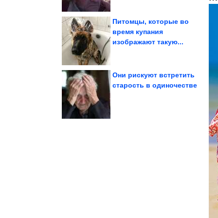
Питомцы, которые во
время купания
изображают такую...
деревьев
можно сажать вместо
Многолетники, которые
Они рискуют встретить
старость в одиночестве
лето....
хочется готовить все
Простой салат, который