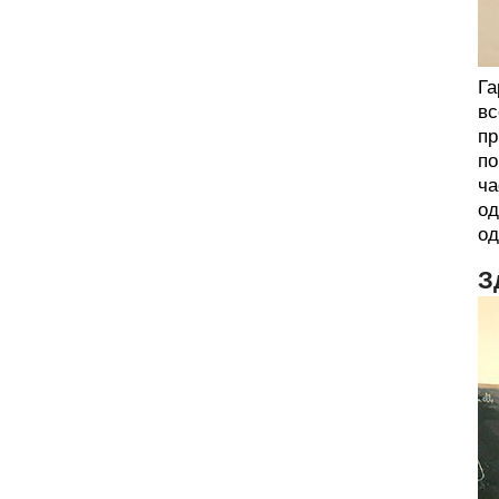
Га
вс
пр
по
ча
од
од
З