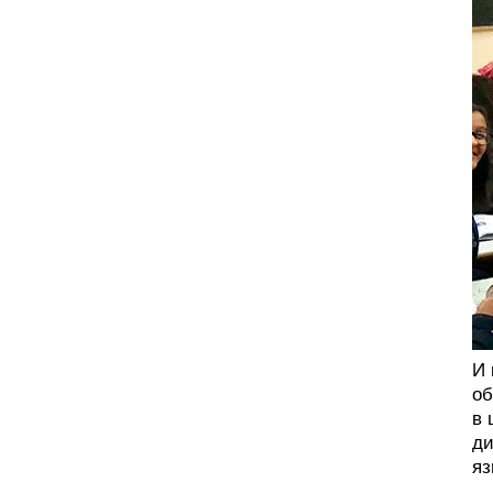
И 
об
в 
ди
яз