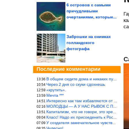
6 островов с самыми
причудливыми
Га
очертаниями, которые...
ка
са
Заброшки на снимках
голландского
фотографа
С
Последние комментарии
В общем сидите дома и никаких путешествий А самая грязная в от
13:36
Через 2 дня со скуки сдохнешь
10:54
«крутить».
12:59
Мечта ***
13:59
Интересно как там избавляются от физиологических и прочих отходо
14:51
МОЛОДЦЫ — А У НАС РЫВОК С ПРОРЫВОМ В ТРУБУ
02:16
Капитализм, что не говори, это хреново (((
13:51
Класс! Надо их присоеденить к России!
09:04
У создателя замечательное чувство юмора! ))
07:09
Чудесно!
08:35