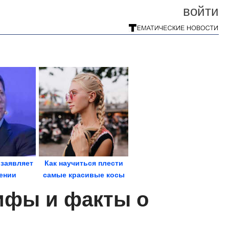
войти
 заявляет
Как научиться плести
ении
самые красивые косы
ности
ифы и факты о