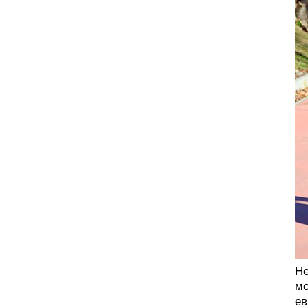
Не
мо
ев