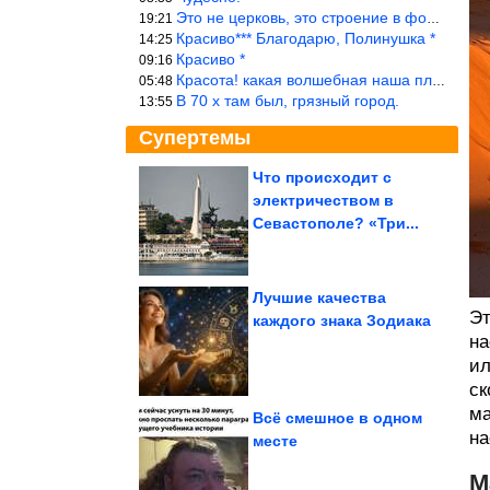
Это не церковь, это строение в форме церкви.
19:21
Красиво*** Благодарю, Полинушка *
14:25
Красиво *
09:16
Красота! какая волшебная наша планета!… еще-бы, мы понимали это…
05:48
В 70 х там был, грязный город.
13:55
Супертемы
Что происходит с
электричеством в
Приколы со всяким
разным
Севастополе? «Три...
Лучшие качества
Эт
каждого знака Зодиака
на
Очаровательный кот из
остатков ткани
ил
ск
ма
Всё смешное в одном
на
месте
Каких по запаху людей предпочитают разные виды комаров
М