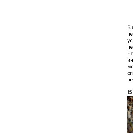
В 
пе
ус
пе
Чт
ин
ме
сп
не
В