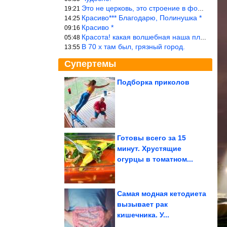
Это не церковь, это строение в форме церкви.
19:21
Красиво*** Благодарю, Полинушка *
14:25
Красиво *
09:16
Красота! какая волшебная наша планета!… еще-бы, мы понимали это…
05:48
В 70 х там был, грязный город.
13:55
Супертемы
Подборка приколов
Подборка душевных
фотографий времён
СССР
Готовы всего за 15
минут. Хрустящие
Пугающие фотографии
огурцы в томатном...
глубоких вод и того, что
бывает под...
Самая модная кетодиета
вызывает рак
кишечника. У...
Самые красивые сорта фиалок