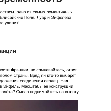
усством, одно из самых романтичных
к Елисейские Поля, Лувр и Эйфелева
ас удивит!
ранции
ости Франции, не сомневайтесь, ответ
олом страны. Вряд ли кто-то выберет
едложения соединения сердец. Над
ав Эйфель. Масштабы её конструкции
 полёта? Смело поднимайтесь на высоту