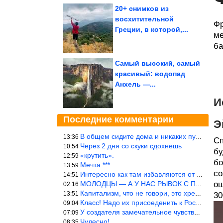
20+ снимков из
восхитительной
Фр
Греции, в которой,...
ме
ба
Самый высокий, самый
красивый: водопад
Анхель —...
И
Последние комментарии
Э
В общем сидите дома и никаких путешествий А самая грязная в от
13:36
Сп
Через 2 дня со скуки сдохнешь
10:54
бу
«крутить».
12:59
бо
Мечта ***
13:59
со
Интересно как там избавляются от физиологических и прочих отходо
14:51
МОЛОДЦЫ — А У НАС РЫВОК С ПРОРЫВОМ В ТРУБУ
ош
02:16
Капитализм, что не говори, это хреново (((
13:51
30
Класс! Надо их присоеденить к России!
09:04
У создателя замечательное чувство юмора! ))
07:09
Чудесно!
08:35