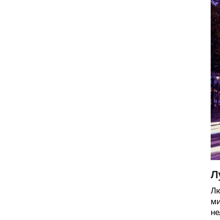
Л
Лю
ми
не