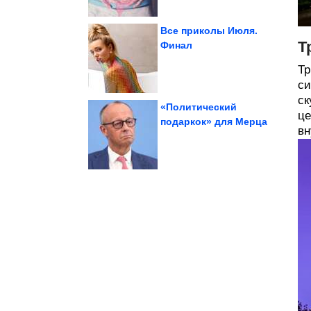
Все приколы Июля.
Т
Финал
стволовые
зрелые клетки в
Травма превращает
Тр
си
ск
«Политический
це
подаркок» для Мерца
вн
знаков Зодиака
Полнолуния поглотит
Новый вектор