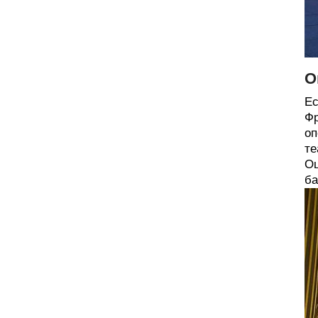
О
Ес
Фр
оп
те
Ош
ба