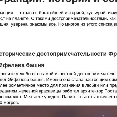
анция — страна с богатейшей историей, кульурой, иск
ст на планете. С такими достопримечательностями, ка
шня, уверена, знакомы все. Но многое из этого списка в
сторические достопримечательности Ф
йфелева башня
росите у любого, о самой известной достопримечательн
дет Эйфелева башня. Именно она стала настоящим симв
лее романтичное место для признания в любви или пр
зданием железной красавицы работал архитектор Гюст
еломляют. Мечтаете увидеть Париж с высоты птичьего
0 метров.