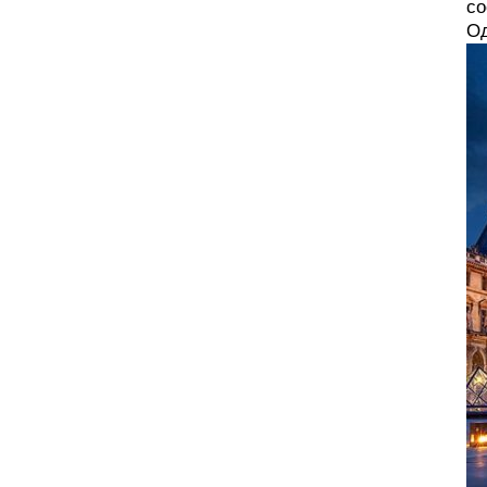
со
Од