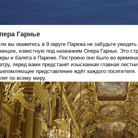
пера Гарнье
ли вы окажетесь в 9 округе Парижа не забудьте увидет
анции, известную под названием Опера Гарнье. Это ст
еры и балета в Париже. Построено оно было во времена
атру, перед вами предстанет изысканная главная лест
еломляющее представление ждёт каждого посетителя. О
лет по всему миру.