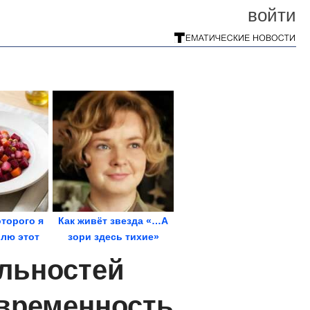
войти
оторого я
Как живёт звезда «…А
влю этот
зори здесь тихие»
дую...
Екатерина Маркова
ельностей
овременность