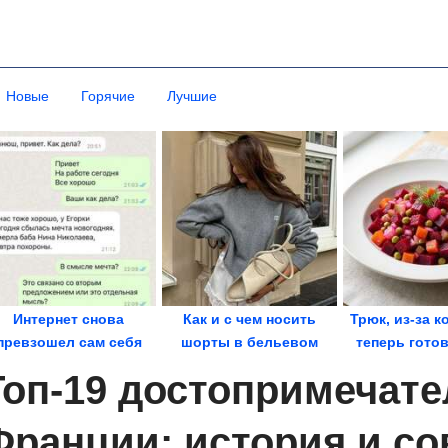
Новые
Горячие
Лучшие
Интернет снова
Как и с чем носить
Трюк, из-за к
превзошел сам себя
шорты в бельевом
теперь гото
стиле
салат каж
Топ-19 достопримечат
Франции: история и с