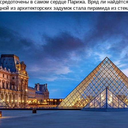
средоточены в самом сердце Парижа. Вряд ли найдётся
ной из архитекторских задумок стала пирамида из стек