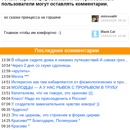
пользователи могут оставлять комментарии.
mirnova64
из сказки принцесса на горшине
16/04/2019, 09:10
Black Cat
Главное чтобы им комфортно :-)
13/04/2019, 22:08
Последние комментарии
В общем сидите дома и никаких путешествий А самая грязная в от
13:36
Через 2 дня со скуки сдохнешь
10:54
«крутить».
12:59
Мечта ***
13:59
Интересно как там избавляются от физиологических и прочих отходо
14:51
МОЛОДЦЫ — А У НАС РЫВОК С ПРОРЫВОМ В ТРУБУ
02:16
Капитализм, что не говори, это хреново (((
13:51
Класс! Надо их присоеденить к России!
09:04
У создателя замечательное чувство юмора! ))
07:09
Чудесно!
08:35
Это не церковь, это строение в форме церкви.
19:21
Красиво*** Благодарю, Полинушка *
14:25
Красиво *
09:16