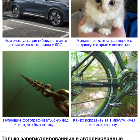
Чем эксплуатация гибридного авто
Милашные котята, размером с
отличается от машины с ДВС
ладошку, которые с легкостью...
Пугающие фотографии глубоких вод
Как их исправить за 1 минуту, имея
и того, что бывает под...
только отвертку....
Только зарегистрированные и авторизованные