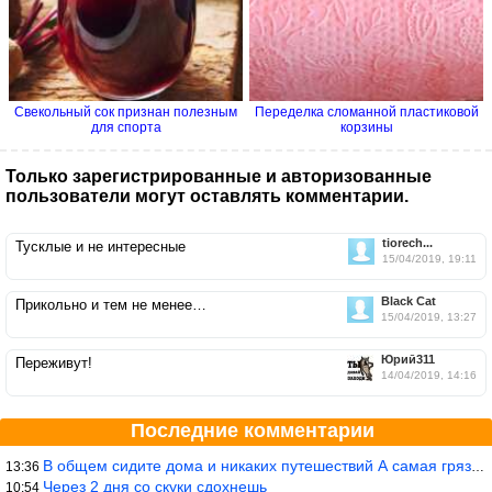
Свекольный сок признан полезным
Переделка сломанной пластиковой
для спорта
корзины
Только зарегистрированные и авторизованные
пользователи могут оставлять комментарии.
tiorech...
Тусклые и не интересные
15/04/2019, 19:11
Black Cat
Прикольно и тем не менее…
15/04/2019, 13:27
Юрий311
Переживут!
14/04/2019, 14:16
Последние комментарии
В общем сидите дома и никаких путешествий А самая грязная в от
13:36
Через 2 дня со скуки сдохнешь
10:54