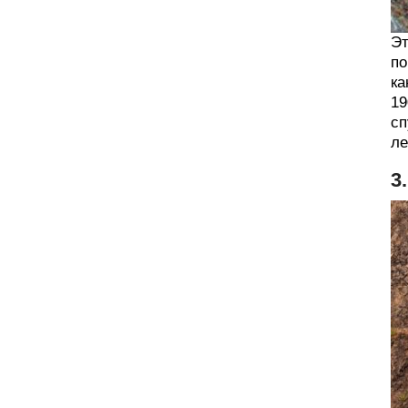
Эт
по
ка
19
сп
ле
3