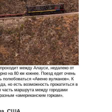
 проходит между Алауси, недалеко от
рно на 80 км южнее. Поезд едет очень
ь полюбоваться «Авеню вулканов». К
а, но есть возможность прокатиться в
я часть маршрута между городами
бразным «американским горкам».
на, США