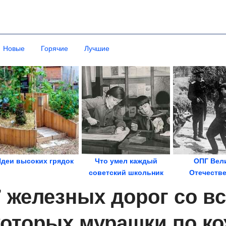
Новые
Горячие
Лучшие
деи высоких грядок
Что умел каждый
ОПГ Вел
советский школьник
Отечестве
которые наж
7 железных дорог со вс
на...
которых мурашки по ко