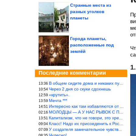
Странные места из
разных уголков
Пр
планеты
ви
ме
от
Города планеты,
расположенные под
Чт
землёй
са
1
Последние комментарии
В общем сидите дома и никаких путешествий А самая грязная в от
13:36
Через 2 дня со скуки сдохнешь
10:54
«крутить».
12:59
Мечта ***
13:59
Интересно как там избавляются от физиологических и прочих отходо
14:51
МОЛОДЦЫ — А У НАС РЫВОК С ПРОРЫВОМ В ТРУБУ
02:16
Капитализм, что не говори, это хреново (((
13:51
Класс! Надо их присоеденить к России!
09:04
У создателя замечательное чувство юмора! ))
07:09
Чудесно!
08:35