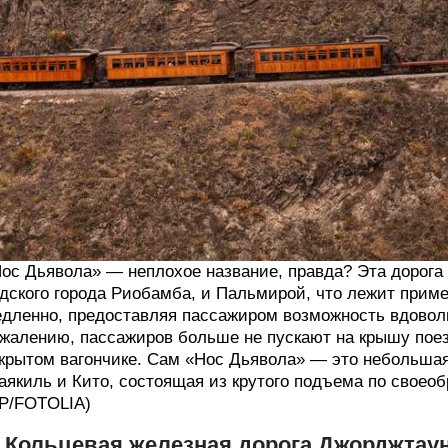
ос Дьявола» — неплохое название, правда? Эта дорога
дского города Риобамба, и Пальмирой, что лежит приме
дленно, предоставляя пассажиром возможность вдовол
жалению, пассажиров больше не пускают на крышу поезд
крытом вагончике. Сам «Нос Дьявола» — это небольша
аякиль и Кито, состоящая из крутого подъема по своео
P/FOTOLIA)
. Кольцевая железная дорога Джорджтау