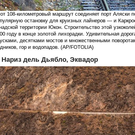
от 108-километровый маршрут соединяет порт Аляски 
пулярную остановку для круизных лайнеров — и Каркро
надской территории Юкон. Строительство этой узкокол
00 году в конце золотой лихорадки. Удивительная дор
усками, десятками мостов и множественными поворотам
дников, гор и водопадов. (AP/FOTOLIA)
. Нариз дель Дьябло, Эквадор