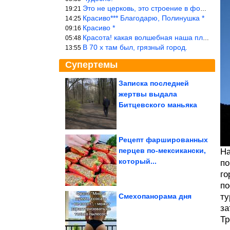
Это не церковь, это строение в форме церкви.
19:21
Красиво*** Благодарю, Полинушка *
14:25
Красиво *
09:16
Красота! какая волшебная наша планета!… еще-бы, мы понимали это…
05:48
В 70 х там был, грязный город.
13:55
Супертемы
Записка последней
жертвы выдала
Случаи, когда людям
просто нужно было
Битцевского маньяка
сделать свою...
Рецепт фаршированных
перцев по-мексикански,
На
Топ-10 крупнейших
который...
угольных шахт и
по
разрезов мира
го
по
Смехопанорама дня
ту
за
Тр
Мир уличных котов в объективе японского фотографа