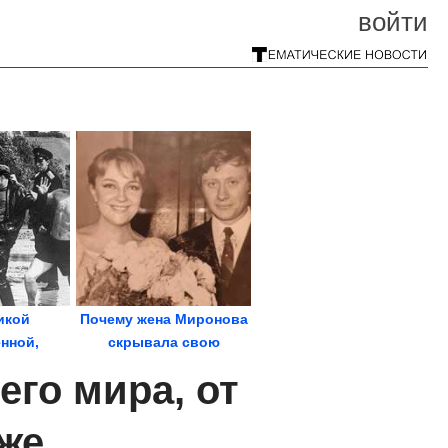
войти
икой
Почему жена Миронова
нной,
скрывала свою
ивались
настоящую любовь
его мира, от
всю...
же