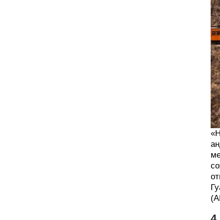
«Н
ан
ме
со
от
Гу
(A
4