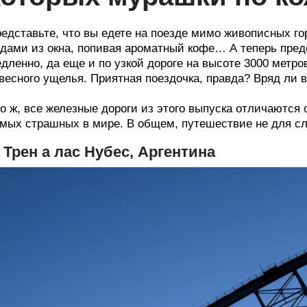
едставьте, что вы едете на поезде мимо живописных г
дами из окна, попивая ароматный кофе… А теперь предс
дленно, да еще и по узкой дороге на высоте 3000 метров
весного ущелья. Приятная поездочка, правда? Вряд ли в
о ж, все железные дороги из этого выпуска отличаются 
мых страшных в мире. В общем, путешествие не для с
. Трен а лас Нубес, Аргентина