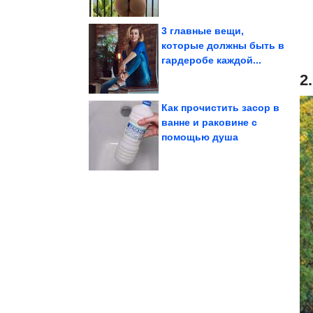
3 главные вещи,
которые должны быть в
гардеробе каждой...
победы на ТВ-шоу
Анкудинова после бед и
Как живёт Диана
2
Как прочистить засор в
ванне и раковине с
помощью душа
игрушки
Самые опасные