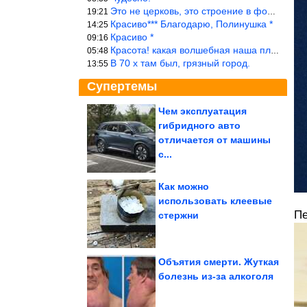
Это не церковь, это строение в форме церкви.
19:21
Красиво*** Благодарю, Полинушка *
14:25
Красиво *
09:16
Красота! какая волшебная наша планета!… еще-бы, мы понимали это…
05:48
В 70 х там был, грязный город.
13:55
Супертемы
Чем эксплуатация
гибридного авто
Какая фурнитура
выдаёт возраст, а какая
отличается от машины
его стирает
с...
Как можно
использовать клеевые
Пе
Зачем нужно обрезать
стержни
листья огурцов
Объятия смерти. Жуткая
болезнь из-за алкоголя