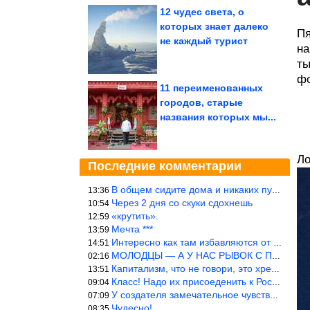
12 чудес света, о
которых знает далеко
Пя
не каждый турист
на
ты
фо
11 переименованных
городов, старые
названия которых мы...
Ло
Последние комментарии
В общем сидите дома и никаких путешествий А самая грязная в от
13:36
Через 2 дня со скуки сдохнешь
10:54
«крутить».
12:59
Мечта ***
13:59
Интересно как там избавляются от физиологических и прочих отходо
14:51
МОЛОДЦЫ — А У НАС РЫВОК С ПРОРЫВОМ В ТРУБУ
02:16
Капитализм, что не говори, это хреново (((
13:51
Класс! Надо их присоеденить к России!
09:04
У создателя замечательное чувство юмора! ))
07:09
Чудесно!
08:35