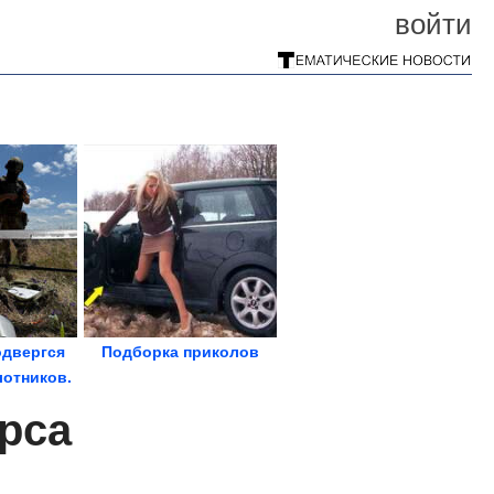
войти
одвергся
Подборка приколов
лотников.
лся...
рса