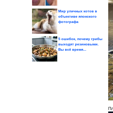
Мир уличных котов в
объективе японского
фотографа
того, что в семье без...
фотодоказательства
Эмоциональные
5 ошибок, почему грибы
выходят резиновыми.
Вы всё время...
Летающая крепость
Пл