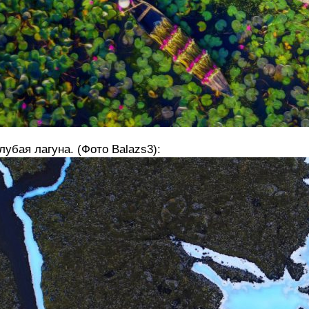
лубая лагуна. (Фото Balazs3):