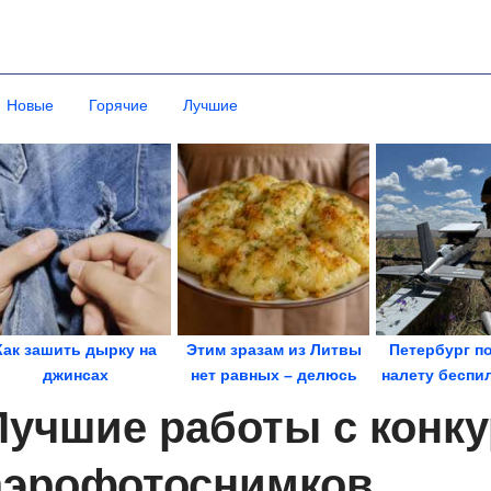
Новые
Горячие
Лучшие
Как зашить дырку на
Этим зразам из Литвы
Петербург п
джинсах
нет равных – делюсь
налету беспи
рецептом....
Удар прише
Лучшие работы с конку
аэрофотоснимков