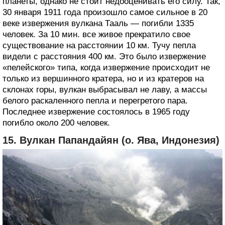
планеты, однако не стоит недооценивать его силу. Так,
30 января 1911 года произошло самое сильное в 20
веке извержения вулкана Тааль — погибли 1335
человек. За 10 мин. все живое прекратило свое
существование на расстоянии 10 км. Тучу пепла
видели с расстояния 400 км. Это было извержение
«пелейского» типа, когда извержение происходит не
только из вершинного кратера, но и из кратеров на
склонах горы, вулкан выбрасывал не лаву, а массы
белого раскаленного пепла и перегретого пара.
Последнее извержение состоялось в 1965 году
погибло около 200 человек.
15. Вулкан Папандайян (о. Ява, Индонезия)