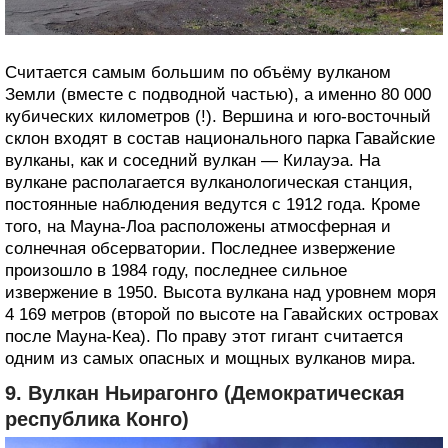
Считается самым большим по объёму вулканом
Земли (вместе с подводной частью), а именно 80 000
кубических километров (!). Вершина и юго-восточный
склон входят в состав национального парка Гавайские
вулканы, как и соседний вулкан — Килауэа. На
вулкане располагается вулканологическая станция,
постоянные наблюдения ведутся с 1912 года. Кроме
того, на Мауна-Лоа расположены атмосферная и
солнечная обсерватории. Последнее извержение
произошло в 1984 году, последнее сильное
извержение в 1950. Высота вулкана над уровнем моря
4 169 метров (второй по высоте на Гавайских островах
после Мауна-Кеа). По праву этот гигант считается
одним из самых опасных и мощных вулканов мира.
9. Вулкан Ньирагонго (Демократическая
республика Конго)