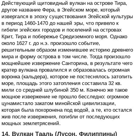
Действующий щитовидный вулкан на острове Тира,
другое название Фера, в Эгейском море, который
извергался в эпоху существования Эгейской культуры
в период 1460-1470 до нашей эры, что привело к
гибели эгейских городов и поселений на островах
Крит, Тира и побережье Средиземного моря. Однако
около 1627 г. до н.э. произошло событие,
решительным образом изменившее историю древнего
мира и форму острова в том числе. Тогда произошло
мощнейшее извержение Санторина, в результате чего
кратер вулкана провалился и образовалась огромная
воронка (кальдера), которое не постеснялось затопить
море, площадь этого затопления составила 32 кв.
мили со средней шлубиной 350 м. Конечно же такое
мощное извержение не прошло бесследно: огромное
цунамистало закатом минойской цивилизации,
которая была похоронена под водой, а те, кто остался
жив после извержения, погибли от последующих
мощных землетрясений.
14. Вулкан Тааль (Лусон, Филиппины)