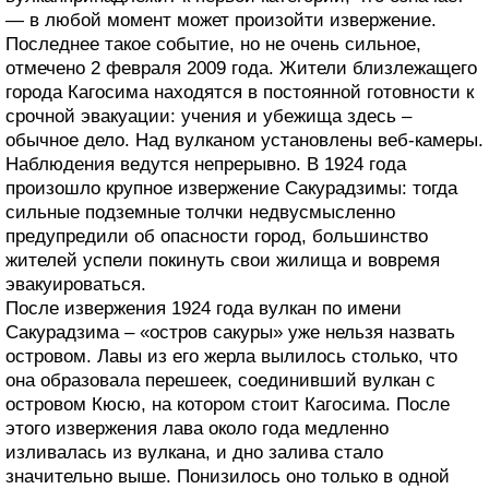
— в любой момент может произойти извержение.
Последнее такое событие, но не очень сильное,
отмечено 2 февраля 2009 года. Жители близлежащего
города Кагосима находятся в постоянной готовности к
срочной эвакуации: учения и убежища здесь –
обычное дело. Над вулканом установлены веб-камеры.
Наблюдения ведутся непрерывно. В 1924 года
произошло крупное извержение Сакурадзимы: тогда
сильные подземные толчки недвусмысленно
предупредили об опасности город, большинство
жителей успели покинуть свои жилища и вовремя
эвакуироваться.
После извержения 1924 года вулкан по имени
Сакурадзима – «остров сакуры» уже нельзя назвать
островом. Лавы из его жерла вылилось столько, что
она образовала перешеек, соединивший вулкан с
островом Кюсю, на котором стоит Кагосима. После
этого извержения лава около года медленно
изливалась из вулкана, и дно залива стало
значительно выше. Понизилось оно только в одной