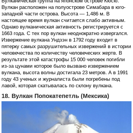
Вулканическая группа на японском острове Кюсю.
Вулкан расположен на полуострове Симабара в юго-
западной части острова. Высота — 1,486 м. В
настоящее время вулкан считается слабо активным.
Однако вулканическая активность регистрируется с
1663 года. С тех пор вулкан неоднократно извергался.
Извержение вулкана Ундзэн в 1792 году входит в
пятерку самых разрушительных извержений в истории
человечества по количеству человеческих жертв. В
результате этой катастрофы 15 000 человек погибли
из-за цунами которое было вызвано извержением
вулкана, высота волны достигала 23 метров. А в 1991
году 43 ученых и журналиста были погребены под
лавой, которая скатывалась по склону вулкана.
18. Вулкан Попокатепетль (Мексика)