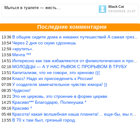
Black Cat
Мыться в туалете — жесть…
03/10/2018, 21:47
Последние комментарии
В общем сидите дома и никаких путешествий А самая грязная в от
13:36
Через 2 дня со скуки сдохнешь
10:54
«крутить».
12:59
Мечта ***
13:59
Интересно как там избавляются от физиологических и прочих отходо
14:51
МОЛОДЦЫ — А У НАС РЫВОК С ПРОРЫВОМ В ТРУБУ
02:16
Капитализм, что не говори, это хреново (((
13:51
Класс! Надо их присоеденить к России!
09:04
У создателя замечательное чувство юмора! ))
07:09
Чудесно!
08:35
Это не церковь, это строение в форме церкви.
19:21
Красиво*** Благодарю, Полинушка *
14:25
Красиво *
09:16
Красота! какая волшебная наша планета!… еще-бы, мы понимали это…
05:48
В 70 х там был, грязный город.
13:55