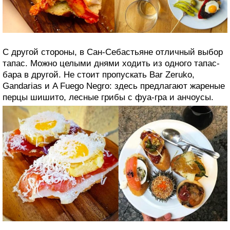
В Мадриде и Барселоне есть невероятные рестораны,
но кулинарной короны Испании заслуживает Сан-
Себастьян, курортный город в Стране Басков. С одной
стороны, здесь самая высокая концентрация
мишленовских звезд на душу населения и рестораны
Arzak и Mugaritz.
С другой стороны, в Сан-Себастьяне отличный выбор
тапас. Можно целыми днями ходить из одного тапас-
бара в другой. Не стоит пропускать Bar Zeruko,