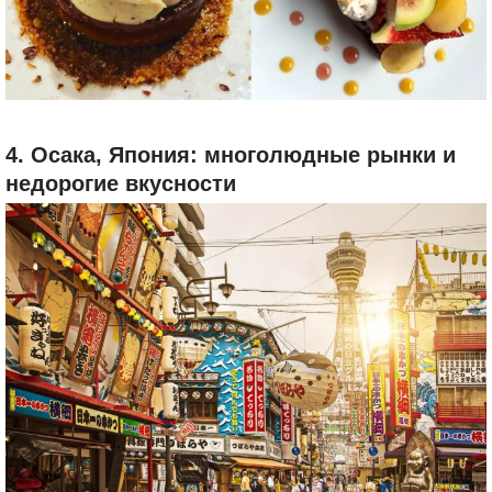
или тушеную курицу со сливками, овощами и
трюфелями, которую подают с местным красным
вином, начиная от божоле и заканчивая продукцией
апеласьона Кот-дю-Рон. Ко всему прочему, в городе
есть огромный крытый рынок Поля Бокюза (Halles de
Lyon–Paul Bocuse) с бранчами из морепродуктов,
сырами, колбасами и сладостями.
4. Осака, Япония: многолюдные рынки и