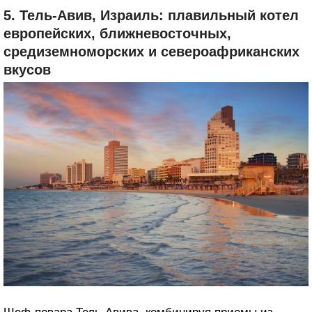
с тающей во рту говядиной вагю и безумно вкусный
рамен.
5. Тель-Авив, Израиль: плавильный котел
европейских, ближневосточных,
средиземноморских и североафриканских
вкусов