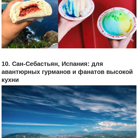
Здесь правит бал традиционная еда. В Char Hung Sut
готовят отличные китайские дим-самы и паровые
булочки со свининой, а в Ahi Assassins в соломенных
тарелках подают рис со свежей рыбой. В Gina’s B-B-Q
нужно идти за корейской лапшой чапче и пулькоги. В
Гонолулу есть и более изысканная еда: Roy’s Hawaii
Kai с морской кухней и Arancino di Mare с пастой,
которая способна посоперничать с римской.