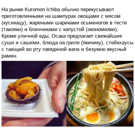
звездами Мишлена) до доступных по цене блюд. В
районе Дотонбори нужно искать лучшую в городе
уличную еду.
На рынке Kuromon Ichiba обычно перекусывают
приготовленными на шампурах овощами с мясом
(кусикацу), жареными шариками осьминогов в тесте
(такояки) и блинчиками с капустой (окономияки).
Кроме уличной еды, Осака предлагает свежайшие
суши и сашими, блюда на гриле (якинику), стейкхаусы