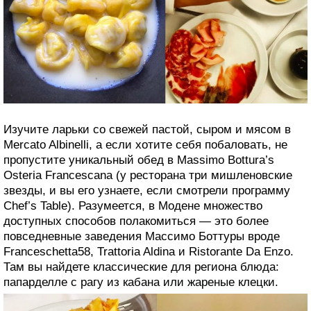
Каждый любитель поесть и попутешествовать знает,
как вкусно кормят во Флоренции, Риме и Неаполе. Но
вашего внимания заслуживает еще один небольшой
город в области Эмилия-Романья — Модена. Это
родина густого бальзамического уксуса, сыра
пармиджано-реджано и игристого красного вина
ламбруско — в Модене найдется что-нибудь для
каждого.