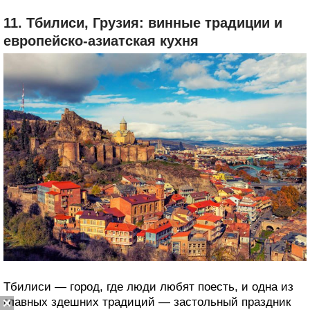
Gandarias и A Fuego Negro: здесь предлагают жареные
перцы шишито, лесные грибы с фуа-гра и анчоусы.
11. Тбилиси, Грузия: винные традиции и
европейско-азиатская кухня