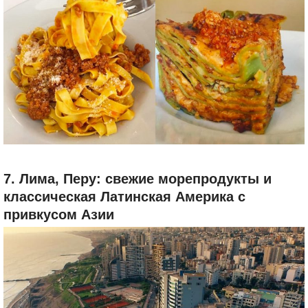
Изучите ларьки со свежей пастой, сыром и мясом в
Mercato Albinelli, а если хотите себя побаловать, не
пропустите уникальный обед в Massimo Bottura’s
Osteria Francescana (у ресторана три мишленовские
звезды, и вы его узнаете, если смотрели программу
Chef’s Table). Разумеется, в Модене множество
доступных способов полакомиться — это более
повседневные заведения Массимо Боттуры вроде
Franceschetta58, Trattoria Aldina и Ristorante Da Enzo.
Там вы найдете классические для региона блюда:
папарделле с рагу из кабана или жареные клецки.