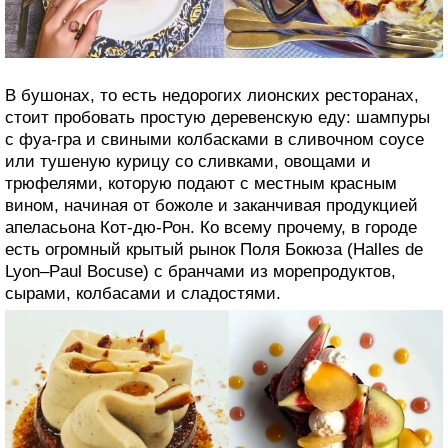
городах Франции — Париже и Бордо — знают все.
Однако туристы зря упускают из виду Лион с его
обилием местных ингредиентов. В городе есть как
прекрасные рестораны вроде L’Auberge du Pont de
Collonges и La Mère Brazier, так и семейные бистро —
например, La Meunière и Daniel & Denise.
В бушонах, то есть недорогих лионских ресторанах,
стоит пробовать простую деревенскую еду: шампуры
с фуа-гра и свиными колбасками в сливочном соусе