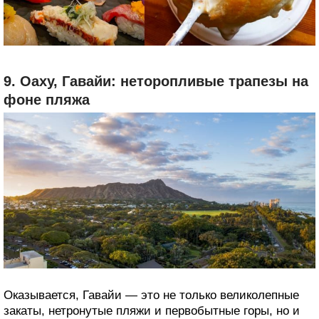
дамплинги ручной лепки в Bao Bei, суши из
тихоокеанской рыбы в Miku. А рынок на острове
Гранвиль переполнен продавцами, которые
предлагают все что угодно — от пирогов с
морепродуктами до фо.
9. Оаху, Гавайи: неторопливые трапезы на
фоне пляжа