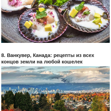
По всему городу разбросаны японско-перуанские
заведения вроде La Mar, где севиче и суши нигири
возведены в ранг искусства, и Osaka, в котором
подают сашими с тунцом, перепелиными яйцами,
лососем и фуа-гра. В Hotel Maury нельзя не
попробовать коктейль писко сауэр из перуанского
бренди, лаймового сока, сиропа и яичного белка.