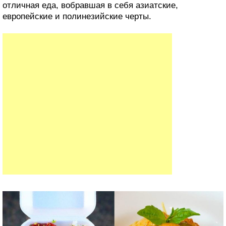
Оказывается, Гавайи — это не только великолепные
закаты, нетронутые пляжи и первобытные горы, но и
отличная еда, вобравшая в себя азиатские,
европейские и полинезийские черты.