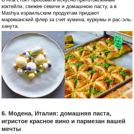
На рынке Carmel продаются ароматные специи,
теплый хлеб, местные продукты и халва. В то же
время Тель-Авив — мекка высококлассных ресторанов.
В Aria стоит пробовать искусно приготовленные
коктейли, свежее севиче и домашнюю пасту, а в
Mashya израильским продуктам придают
марокканский флер за счет кумина, куркумы и рас-эль-
ханута.