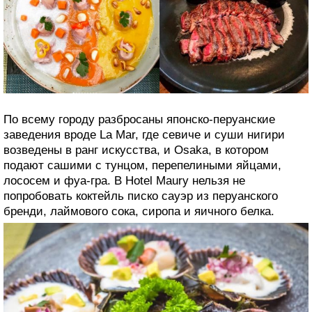
В ежегодном списке 50 лучших ресторанов от San
Pellegrino три места всегда занимает Лима, а шеф
Вирджилио Мартинес Велис идет пятым номером. Но
Лима — это не только высокая кухня. Здесь есть и
забегаловки с обедами, где классическая кухня Перу
соединяется с азиатской.