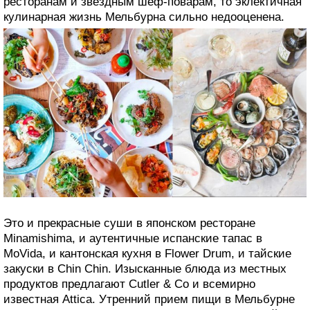
ресторанам и звездным шеф-поварам, то эклектичная
кулинарная жизнь Мельбурна сильно недооценена.
Это и прекрасные суши в японском ресторане
Minamishima, и аутентичные испанские тапас в
MoVida, и кантонская кухня в Flower Drum, и тайские
закуски в Chin Chin. Изысканные блюда из местных
продуктов предлагают Cutler & Co и всемирно
известная Attica. Утренний прием пищи в Мельбурне