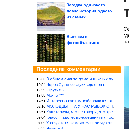
Загадка одинокого
дома: история одного
из самых...
Се
гд
Вьетнам в
пл
фотообъективе
Последние комментарии
В общем сидите дома и никаких путешествий А самая грязная в от
13:36
Через 2 дня со скуки сдохнешь
10:54
«крутить».
12:59
Мечта ***
13:59
Интересно как там избавляются от физиологических и прочих отходо
14:51
МОЛОДЦЫ — А У НАС РЫВОК С ПРОРЫВОМ В ТРУБУ
02:16
Капитализм, что не говори, это хреново (((
13:51
Класс! Надо их присоеденить к России!
09:04
У создателя замечательное чувство юмора! ))
07:09
Чудесно!
08:35