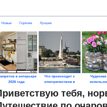
Новые
Горячие
Лучшие
запретов в интерьере
Что происходит с
Чудесная
2026 года
электричеством в
использо
Севастополе? «Три
ненужных пла
Приветствую тебя, нор
часа...
бутыл
Путешествие по очаро