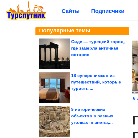
Сайты
Подписчики
Популярные темы
Сиде — турецкий город,
где замерла античная
история
18 суперснимков из
путешествий, которые
туристы...
6 
9 исторических
объектов в разных
уголках планеты,...