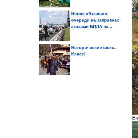
Новак объяснил
очереди на заправках
атаками БПЛА на...
Барбара» спустя 42 года
сериала «Санта-
Как выглядят актёры
Исторические фото.
Класс!
независимо от цены
выглядят дорого
Вещи, которые
Вп