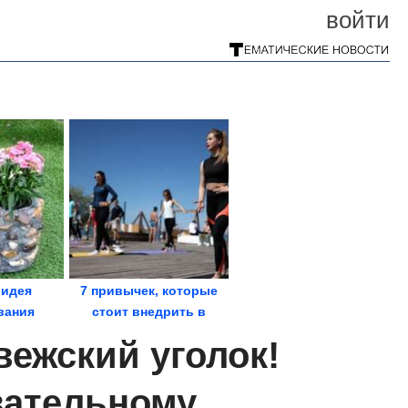
войти
 идея
7 привычек, которые
вания
стоит внедрить в
стиковых
жизнь. Как сохранить...
вежский уголок!
ок
вательному