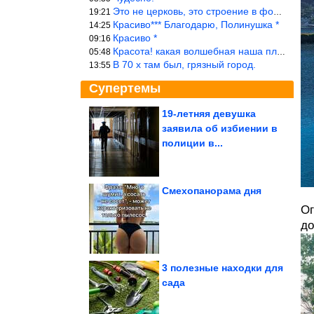
Это не церковь, это строение в форме церкви.
19:21
Красиво*** Благодарю, Полинушка *
14:25
Красиво *
09:16
Красота! какая волшебная наша планета!… еще-бы, мы понимали это…
05:48
В 70 х там был, грязный город.
13:55
Супертемы
19-летняя девушка
заявила об избиении в
Как их исправить за 1
минуту, имея только
полиции в...
отвертку....
Смехопанорама дня
Ог
Как живёт в свои 56
бывшая жена
«колбасного короля»...
до
3 полезные находки для
сада
Кадры, которые заставят вас улыбнуться