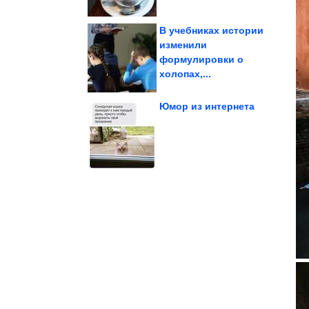
В учебниках истории
изменили
формулировки о
причёску
аксессуары под любую
Как подобрать
холопах,...
Юмор из интернета
которые они не...
домашних котиков,
Неудачные снимки