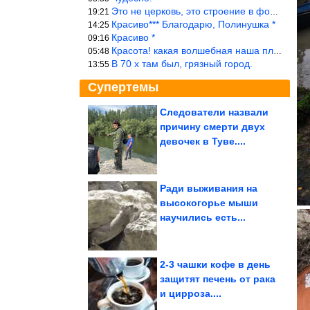
Это не церковь, это строение в форме церкви.
19:21
Красиво*** Благодарю, Полинушка *
14:25
Красиво *
09:16
Красота! какая волшебная наша планета!… еще-бы, мы понимали это…
05:48
В 70 х там был, грязный город.
13:55
Супертемы
Следователи назвали
причину смерти двух
Интернет снова
превзошел сам себя
девочек в Туве....
Ради выживания на
высокогорье мыши
Чем вода из колодцев и
научились есть...
скважин опасна?
2-3 чашки кофе в день
защитят печень от рака
и цирроза....
В Иране раскрыли цели ответных ударов по 5 странам