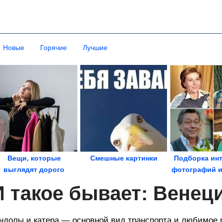
Новые
Горячие
Лучшие
Вещи, которые
Смешные картинки
Подборка ин
выглядят дорого
фотографий и
независимо от цены
люде
И такое бывает: Венец
ндолы и катера — основной вид транспорта и любимое 