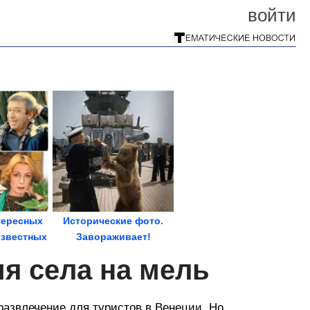
войти
тересных
Исторические фото.
звестных
Завораживает!
й
ия села на мель
развлечение для туристов в Венеции. Но