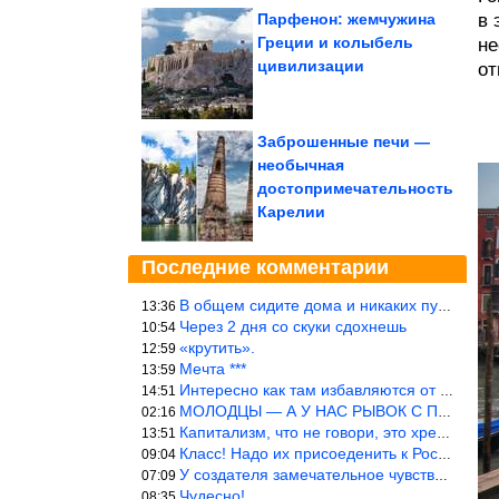
Парфенон: жемчужина
в 
Греции и колыбель
не
цивилизации
от
Заброшенные печи —
необычная
достопримечательность
Карелии
Последние комментарии
В общем сидите дома и никаких путешествий А самая грязная в от
13:36
Через 2 дня со скуки сдохнешь
10:54
«крутить».
12:59
Мечта ***
13:59
Интересно как там избавляются от физиологических и прочих отходо
14:51
МОЛОДЦЫ — А У НАС РЫВОК С ПРОРЫВОМ В ТРУБУ
02:16
Капитализм, что не говори, это хреново (((
13:51
Класс! Надо их присоеденить к России!
09:04
У создателя замечательное чувство юмора! ))
07:09
Чудесно!
08:35