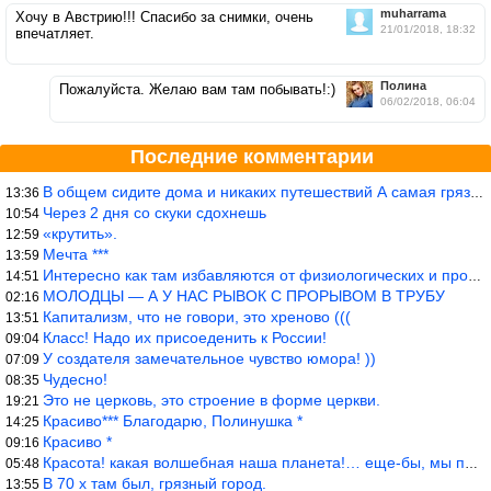
muharrama
Хочу в Австрию!!! Спасибо за снимки, очень
21/01/2018, 18:32
впечатляет.
Полина
Пожалуйста. Желаю вам там побывать!:)
06/02/2018, 06:04
Последние комментарии
В общем сидите дома и никаких путешествий А самая грязная в от
13:36
Через 2 дня со скуки сдохнешь
10:54
«крутить».
12:59
Мечта ***
13:59
Интересно как там избавляются от физиологических и прочих отходо
14:51
МОЛОДЦЫ — А У НАС РЫВОК С ПРОРЫВОМ В ТРУБУ
02:16
Капитализм, что не говори, это хреново (((
13:51
Класс! Надо их присоеденить к России!
09:04
У создателя замечательное чувство юмора! ))
07:09
Чудесно!
08:35
Это не церковь, это строение в форме церкви.
19:21
Красиво*** Благодарю, Полинушка *
14:25
Красиво *
09:16
Красота! какая волшебная наша планета!… еще-бы, мы понимали это…
05:48
В 70 х там был, грязный город.
13:55