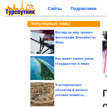
Сайты
Подписчики
Популярные темы
Взгляд на мир тревел-
фотографа Элизабетты
Фокс
Как живёт самое узкое
государство в мире
9 исторических
н
объектов в разных
уголках планеты,...