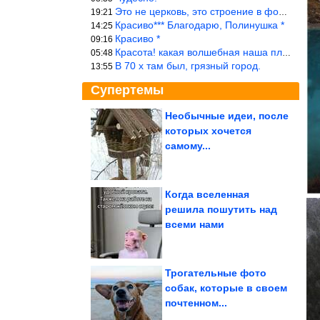
Это не церковь, это строение в форме церкви.
19:21
Красиво*** Благодарю, Полинушка *
14:25
Красиво *
09:16
Красота! какая волшебная наша планета!… еще-бы, мы понимали это…
05:48
В 70 х там был, грязный город.
13:55
Супертемы
Необычные идеи, после
которых хочется
Причёски в стиле old
money, которые не
самому...
выходят из моды...
Когда вселенная
решила пошутить над
Забавные животные,
всеми нами
которые приняли
неверное решение и...
Трогательные фото
собак, которые в своем
почтенном...
Приёма, которые помогут говорить о сложном простыми...