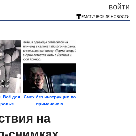
войти
. Всё для
Смех без инструкции по
оровья
применению
ствия на
л-снимках