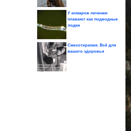
У комаров личинки
плавают как подводные
лодки
частного дома
оформить двор
Как просто и красиво
Смехотерапия. Всё для
вашего здоровья
и цирроза....
защитят печень от рака
2-3 чашки кофе в день