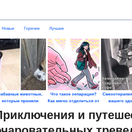
Новые
Горячие
Лучшие
Забавные животные,
Что такое сепарация?
Смехотерапия
которые приняли
Как мягко отделиться от
вашего зд
еверное решение и...
родителей?
Приключения и путеше
очаровательных треве