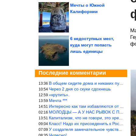
Мечты о Южной
Калифорнии
Ма
Ге
6 недоступных мест,
фо
куда могут попасть
лишь единицы
Последние комментарии
В общем сидите дома и никаких путешествий А самая грязная в от
13:36
Через 2 дня со скуки сдохнешь
10:54
«крутить».
12:59
Мечта ***
13:59
Интересно как там избавляются от физиологических и прочих отходо
14:51
МОЛОДЦЫ — А У НАС РЫВОК С ПРОРЫВОМ В ТРУБУ
02:16
Капитализм, что не говори, это хреново (((
13:51
Класс! Надо их присоеденить к России!
09:04
У создателя замечательное чувство юмора! ))
07:09
Чудесно!
08:35