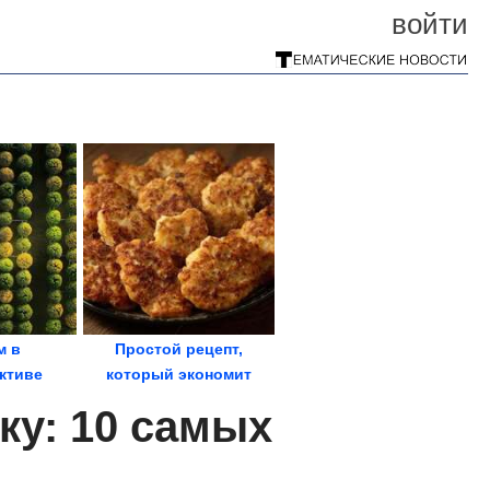
войти
м в
Простой рецепт,
ктиве
который экономит
время у плиты.
ку: 10 самых
Куриные...