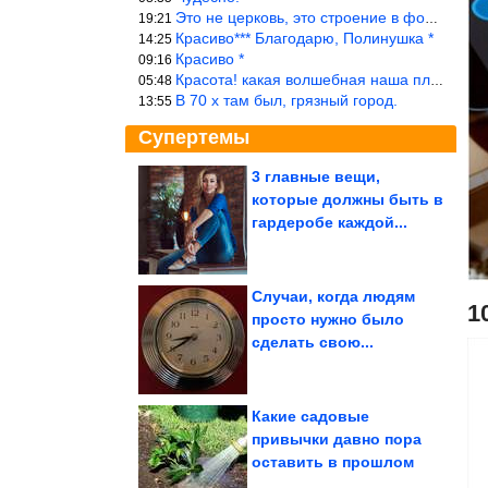
Это не церковь, это строение в форме церкви.
19:21
Красиво*** Благодарю, Полинушка *
14:25
Красиво *
09:16
Красота! какая волшебная наша планета!… еще-бы, мы понимали это…
05:48
В 70 х там был, грязный город.
13:55
Супертемы
3 главные вещи,
которые должны быть в
Когда реальность
решила пошутить
гардеробе каждой...
Случаи, когда людям
1
просто нужно было
Невероятная подборка
сделать свою...
юмора
Какие садовые
привычки давно пора
оставить в прошлом
Следователь — о том, как отправил за решетку самых...