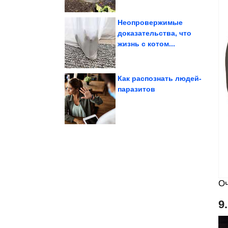
Неопровержимые
доказательства, что
жизнь с котом...
Смешные видео
Как распознать людей-
паразитов
и цирроза....
защитят печень от рака
2-3 чашки кофе в день
Оч
9