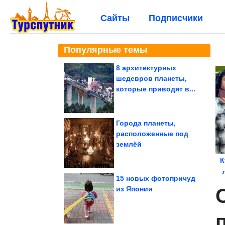
Сайты
Подписчики
Популярные темы
8 архитектурных
шедевров планеты,
которые приводят в...
Города планеты,
расположенные под
землёй
К
15 новых фотопричуд
из Японии