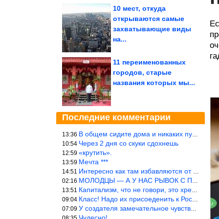
10 мест, откуда
открываются самые
Ес
захватывающие виды
пр
на...
оч
га
11 переименованных
городов, старые
названия которых мы...
Последние комментарии
В общем сидите дома и никаких путешествий А самая грязная в от
13:36
Через 2 дня со скуки сдохнешь
10:54
«крутить».
12:59
Мечта ***
13:59
Интересно как там избавляются от физиологических и прочих отходо
14:51
МОЛОДЦЫ — А У НАС РЫВОК С ПРОРЫВОМ В ТРУБУ
02:16
Капитализм, что не говори, это хреново (((
13:51
Класс! Надо их присоеденить к России!
09:04
У создателя замечательное чувство юмора! ))
07:09
Чудесно!
08:35