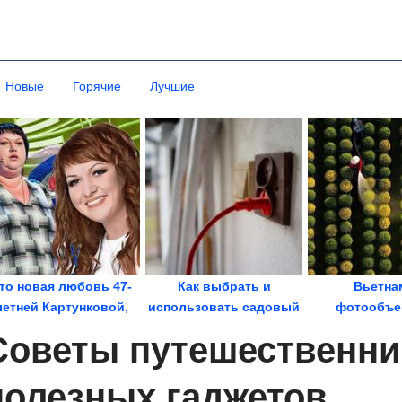
Новые
Горячие
Лучшие
то новая любовь 47-
Как выбрать и
Вьетна
летней Картунковой,
использовать садовый
фотообъе
сбросившей 85 кг
удлинитель. Запитать...
Советы путешественни
полезных гаджетов