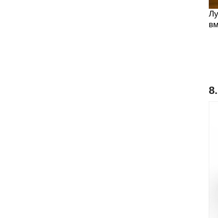
Лу
вм
8