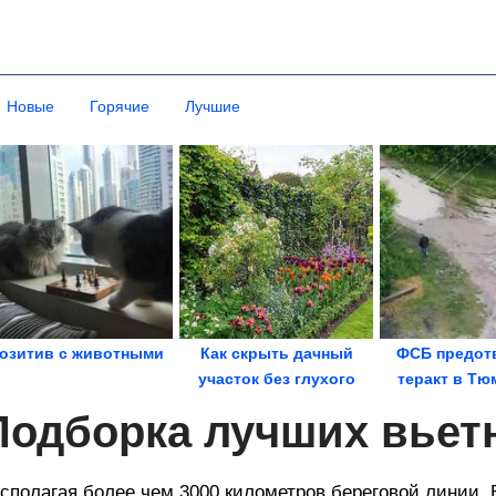
Новые
Горячие
Лучшие
озитив с животными
Как cкрыть дачный
ФСБ предот
участок без глухого
теракт в Тю
забора
области на не
Подборка лучших вьет
сполагая более чем 3000 километров береговой линии,