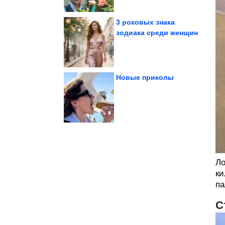
3 роковых знака
зодиака среди женщин
жизнь с котом...
доказательства, что
Неопровержимые
Новые приколы
грозы
интернет во время
Нужно ли отключать
Ло
ки
па
С