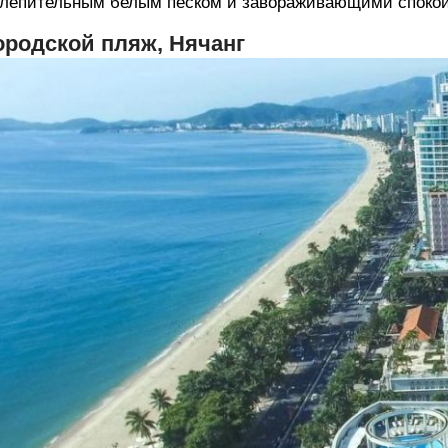
лепительным белым песком и завораживающими споко
ородской пляж, Нячанг