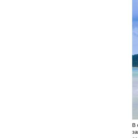
В 
за