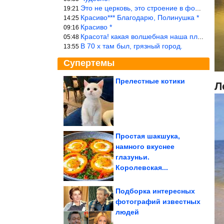
Это не церковь, это строение в форме церкви.
19:21
Красиво*** Благодарю, Полинушка *
14:25
Красиво *
09:16
Красота! какая волшебная наша планета!… еще-бы, мы понимали это…
05:48
В 70 х там был, грязный город.
13:55
Супертемы
Прелестные котики
Л
Что известно об атаках
на Ростовскую
область? В...
Простая шакшука,
намного вкуснее
ТОП-5 самых
глазуньи.
недоступных женщин по
знаку зодиака
Королевская...
Подборка интересных
фотографий известных
людей
Душевные фотографии времён СССР