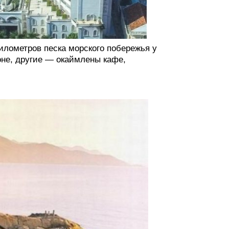
илометров песка морского побережья у
оне, другие — окаймлены кафе,