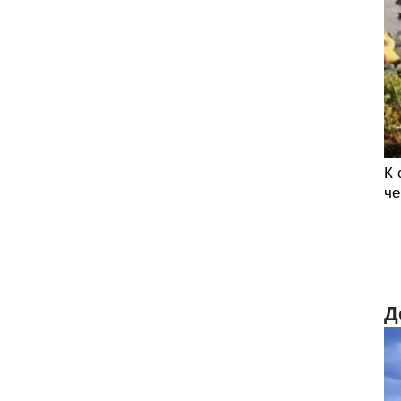
К 
че
Д