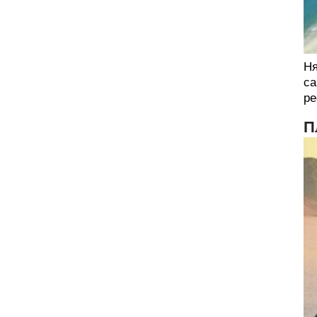
Ня
са
ре
П