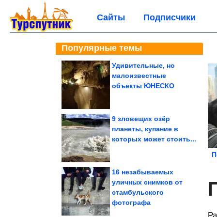
Сайты
Подписчики
Популярные темы
Удивительные, но
малоизвестные
объекты ЮНЕСКО
9 зловещих озёр
планеты, купание в
которых может стоить...
П
16 незабываемых
уличных снимков от
стамбульского
фотографа
Ра