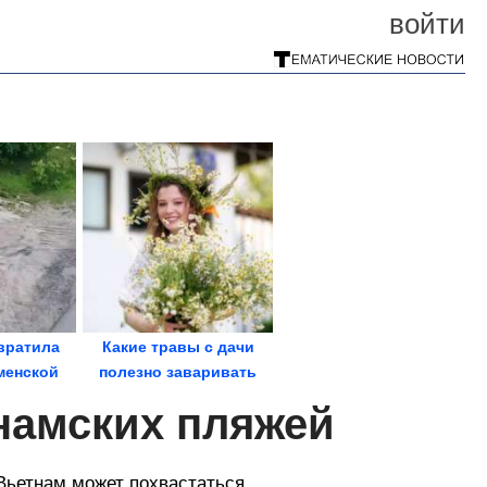
войти
вратила
Какие травы с дачи
менской
полезно заваривать
фтяном...
вместо чая?
намских пляжей
 Вьетнам может похвастаться