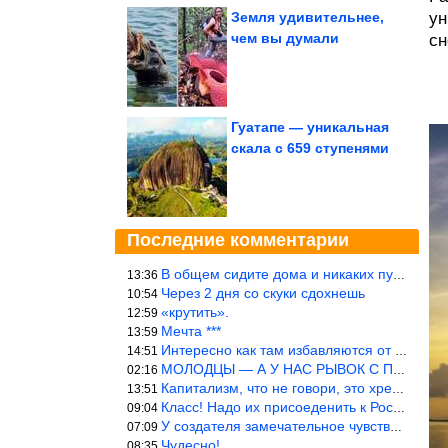
Земля удивительнее,
ун
чем вы думали
сн
Гуатапе — уникальная
скала с 659 ступенями
Последние комментарии
В общем сидите дома и никаких путешествий А самая грязная в от
13:36
Через 2 дня со скуки сдохнешь
10:54
«крутить».
12:59
Мечта ***
13:59
Интересно как там избавляются от физиологических и прочих отходо
14:51
МОЛОДЦЫ — А У НАС РЫВОК С ПРОРЫВОМ В ТРУБУ
02:16
Капитализм, что не говори, это хреново (((
13:51
Класс! Надо их присоеденить к России!
09:04
У создателя замечательное чувство юмора! ))
07:09
Чудесно!
08:35