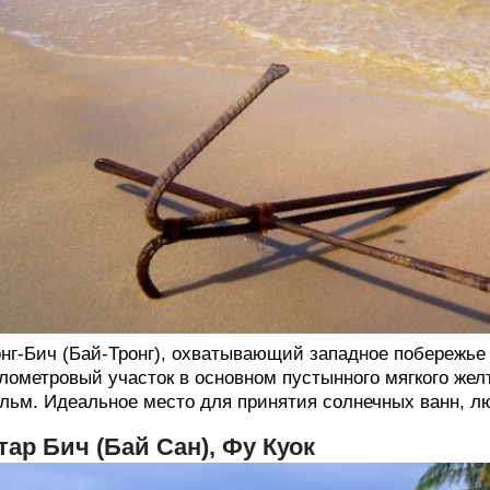
нг-Бич (Бай-Тронг), охватывающий западное побережье 
лометровый участок в основном пустынного мягкого жел
льм. Идеальное место для принятия солнечных ванн, л
тар Бич (Бай Сан), Фу Куок