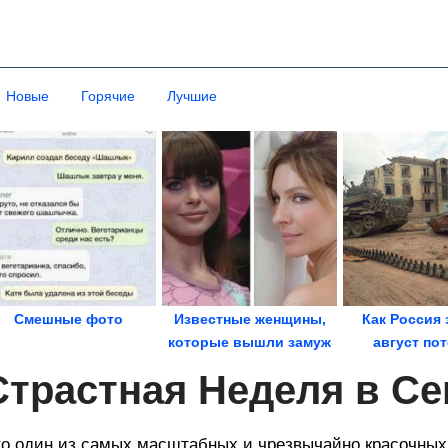
Новые
Горячие
Лучшие
Смешные фото
Известные женщины,
Как Россия 
которые вышли замуж
август по
за миллионеров, а...
Грозный и Че
Страстная Неделя в С
в...
о один из самых масштабных и чрезвычайно красочных