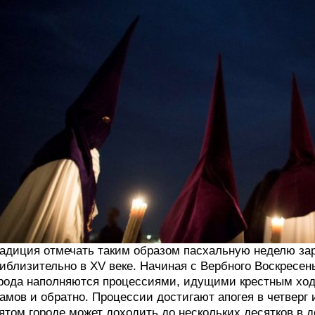
адиция отмечать таким образом пасхальную неделю заро
иблизительно в XV веке. Начиная с Вербного Воскресен
рода наполняются процессиями, идущими крестным ход
амов и обратно. Процессии достигают апогея в четверг и
ятом городе может доходить до нескольких десятков в д