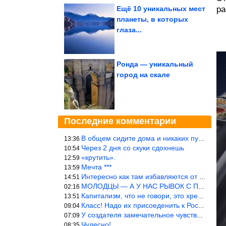
Ещё 10 уникальных мест
ра
планеты, в которых
глаза...
Ронда — уникальный
город на скале
Последние комментарии
В общем сидите дома и никаких путешествий А самая грязная в от
13:36
Через 2 дня со скуки сдохнешь
10:54
«крутить».
12:59
Мечта ***
13:59
Интересно как там избавляются от физиологических и прочих отходо
14:51
МОЛОДЦЫ — А У НАС РЫВОК С ПРОРЫВОМ В ТРУБУ
02:16
Капитализм, что не говори, это хреново (((
13:51
Класс! Надо их присоеденить к России!
09:04
У создателя замечательное чувство юмора! ))
07:09
Чудесно!
08:35