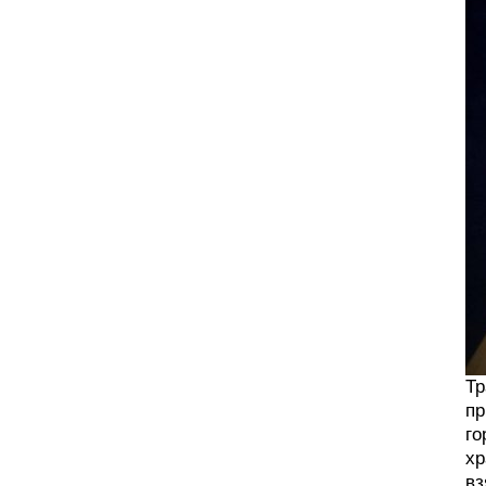
Тр
пр
го
хр
вз