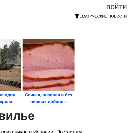
войти
за один
Сочная, розовая и без
теряла
лишних добавок.
чню. «Их
Домашняя ветчина по...
евилье
 праздников в Испании. По улицам