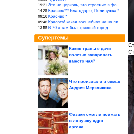
Это не церковь, это строение в форме церкви.
19:21
Красиво*** Благодарю, Полинушка *
14:25
Красиво *
09:16
Красота! какая волшебная наша планета!… еще-бы, мы понимали это…
05:48
В 70 х там был, грязный город.
13:55
Супертемы
Ст
Какие травы с дачи
Ст
полезно заваривать
Юмор и коментарии из
соцсетей
вместо чая?
Что произошло в семье
Андрея Мерзликина
Как просить коллег о
помощи, чтобы не
выглядеть слабым...
Физики смогли поймать
в ловушку ядро
аргона,...
6 запретов в интерьере 2026 года