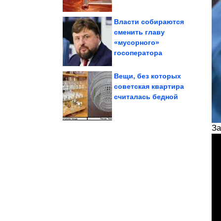
Власти собираются
cменить главу
«мусорного»
того, что в семье без...
фотодоказательства
Эмоциональные
госоператора
Вещи, без которых
советская квартира
считалась бедной
полиции в...
заявила об избиении в
19-летняя девушка
За