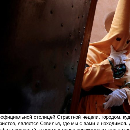
официальной столицей Страстной недели, городом, ку
ристов, является Севилья, где мы с вами и находимся.
афик процессий, а центр и вовсе перекрывают для авто