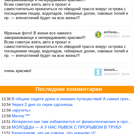
Всем советую взять авто в прокат и
самостоятельно прокатиться по обводной трассе вокруг острова с
посещением пещер, водопадов, гейзерных долин, лавовых полей и
пр. — впечатлений будет на всю жизнь!!!
archeop...
Мрачные фото! В жизни все намного
27/03/2017, 10:44
завораживающе и непередаваемо красиво!!!
Всем советую взять авто в прокат и
самостоятельно прокатиться по обводной трассе вокруг острова с
посещением пещер, водопадов, гейзерных долин, лавовых полей и
пр. — впечатлений будет на всю жизнь!!!
tiorech...
очень красиво!
23/03/2017, 20:22
Последние комментарии
В общем сидите дома и никаких путешествий А самая грязная в от
13:36
Через 2 дня со скуки сдохнешь
10:54
«крутить».
12:59
Мечта ***
13:59
Интересно как там избавляются от физиологических и прочих отходо
14:51
МОЛОДЦЫ — А У НАС РЫВОК С ПРОРЫВОМ В ТРУБУ
02:16
Капитализм, что не говори, это хреново (((
13:51