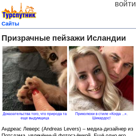
войти
Сайты
Призрачные пейзажи Исландии
Доказательства того, что природа та
Приколюхи в стиле «Когда ...».
еще выдумщица
Шикардос!
Андреас Леверс (Andreas Levers) – медиа-дизайнер из
Потсдама, увлечённый фотосъёмкой. Ещё одно его