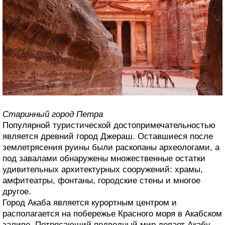
Старинный город Петра
Популярной туристической достопримечательностью
является древний город Джераш. Оставшиеся после
землетрясения руины были раскопаны археологами, а
под завалами обнаружены множественные остатки
удивительных архитектурных сооружений: храмы,
амфитеатры, фонтаны, городские стены и многое
другое.
Город Акаба является курортным центром и
располагается на побережье Красного моря в Акабском
заливе. Потрясающий подводный мир делает Акабу