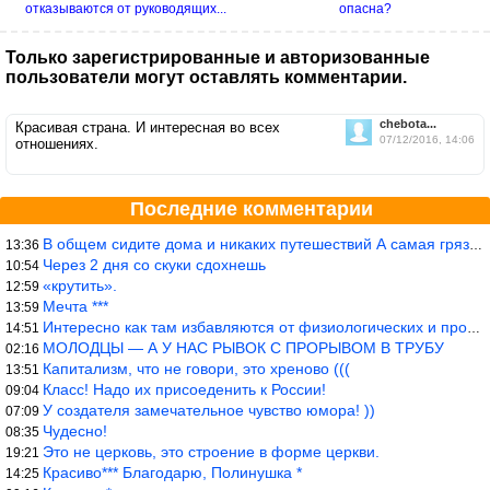
отказываются от руководящих...
опасна?
Только зарегистрированные и авторизованные
пользователи могут оставлять комментарии.
chebota...
Красивая страна. И интересная во всех
07/12/2016, 14:06
отношениях.
Последние комментарии
В общем сидите дома и никаких путешествий А самая грязная в от
13:36
Через 2 дня со скуки сдохнешь
10:54
«крутить».
12:59
Мечта ***
13:59
Интересно как там избавляются от физиологических и прочих отходо
14:51
МОЛОДЦЫ — А У НАС РЫВОК С ПРОРЫВОМ В ТРУБУ
02:16
Капитализм, что не говори, это хреново (((
13:51
Класс! Надо их присоеденить к России!
09:04
У создателя замечательное чувство юмора! ))
07:09
Чудесно!
08:35
Это не церковь, это строение в форме церкви.
19:21
Красиво*** Благодарю, Полинушка *
14:25