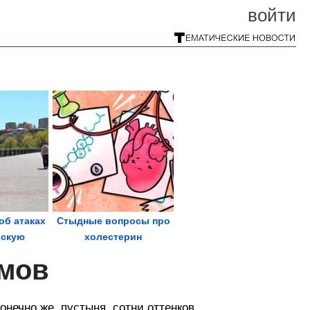
войти
об атаках
Стыдные вопросы про
вскую
холестерин
ганроге...
лмов
онечно же, пустыня, сотни оттенков