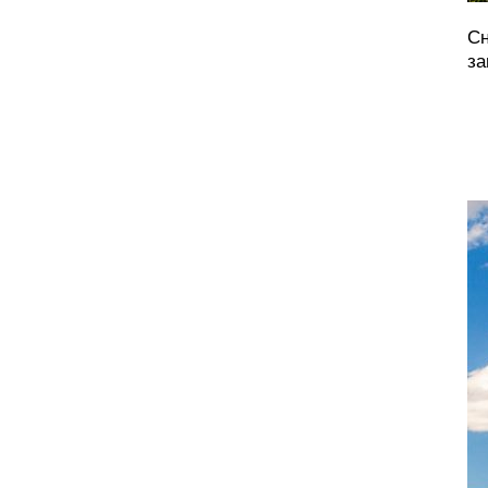
Сн
за