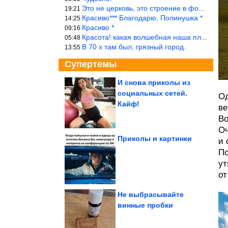
Это не церковь, это строение в форме церкви.
19:21
Красиво*** Благодарю, Полинушка *
14:25
Красиво *
09:16
Красота! какая волшебная наша планета!… еще-бы, мы понимали это…
05:48
В 70 х там был, грязный город.
13:55
Супертемы
И снова приколы из
социальных сетей.
Од
ДТП. Подборка на
видеорегистратор.
Кайф!
Июль 2026
ве
Во
Оч
Приколы и картинки
и 
По
Крошки, при взгляде на
которых сердце
сжимается от...
ут
от
Не выбрасывайте
винные пробки
Кто имеет право на статус и какие меры поддержки...