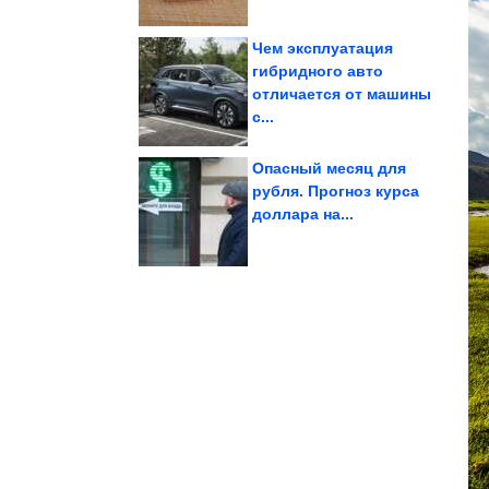
Чем эксплуатация
гибридного авто
отличается от машины
женщин
отношения мужчин и
100% супер хиты про
с...
Опасный месяц для
рубля. Прогноз курса
доллара на...
деревьев
можно сажать вместо
Многолетники, которые